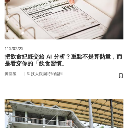
115/02/25
把飲食紀錄交給 AI 分析？重點不是算熱量，而
是看穿你的「飲食習慣」
｜
黃宜稜
科技大觀園特約編輯
儲