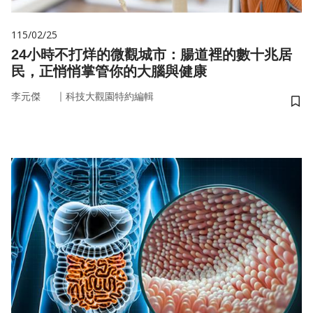
115/02/25
24小時不打烊的微觀城市：腸道裡的數十兆居
民，正悄悄掌管你的大腦與健康
｜
李元傑
科技大觀園特約編輯
儲