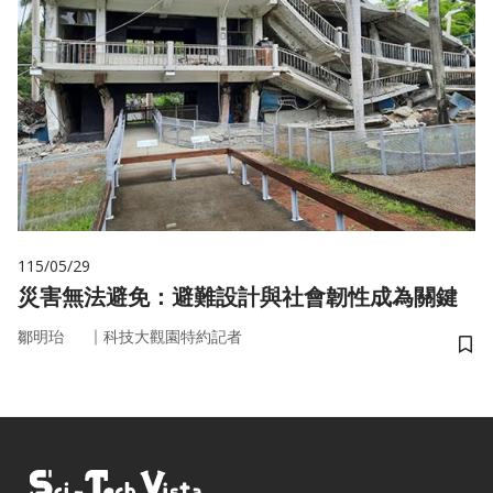
115/05/29
災害無法避免：避難設計與社會韌性成為關鍵
｜
鄒明珆
科技大觀園特約記者
儲