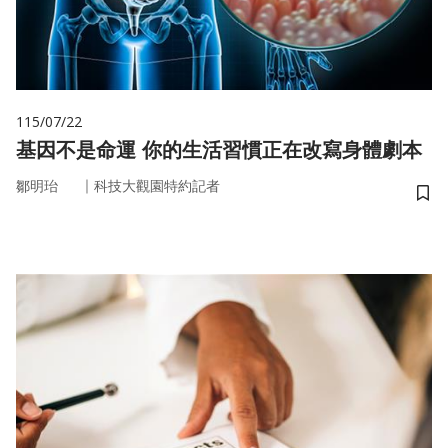
115/07/22
基因不是命運 你的生活習慣正在改寫身體劇本
｜
鄒明珆
科技大觀園特約記者
儲