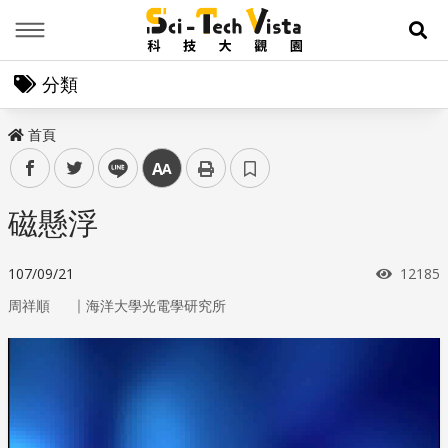
Menu
展
分類
首頁
facebook
twitter
line
中
磁懸浮
瀏覽次
107/09/21
12185
｜
周祥順
海洋大學光電學研究所