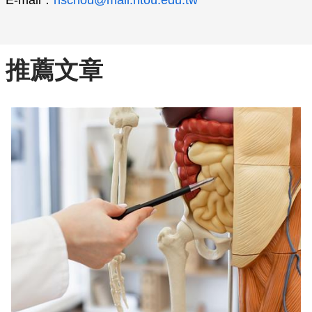
E-mail：
hschou@mail.ntou.edu.tw
推薦文章