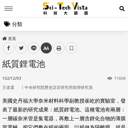
Menu
展
分類
首頁
facebook
twitter
line
中
紙質鋰電池
瀏覽次
102/12/03
11606
｜
王道還
中央研究院歷史語言研究所助理研究員
美國史丹福大學奈米材料科學副教授崔屹的實驗室，發
表了最新的研究成果：紙質鋰電池。這種電池有兩層：
一層碳奈米管是集電器，再敷上一層含鋰化合物的薄膜
當電極。把它們敷在紙的兩面，以紙做為隔離膜，就是