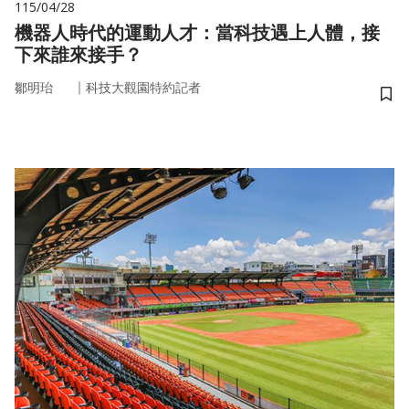
115/04/28
機器人時代的運動人才：當科技遇上人體，接
下來誰來接手？
｜
鄒明珆
科技大觀園特約記者
儲