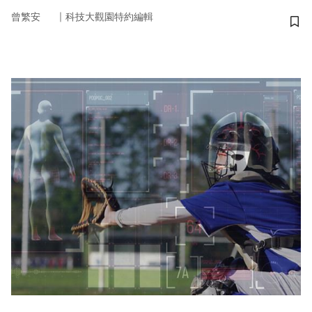
｜
曾繁安
科技大觀園特約編輯
儲