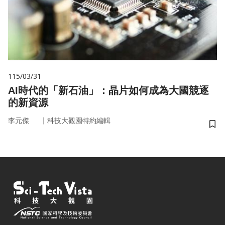
115/03/31
AI時代的「新石油」：晶片如何成為大國競逐
的新資源
｜
李元傑
科技大觀園特約編輯
儲