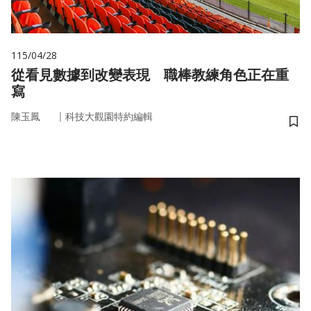
115/04/28
從看見數據到改變表現 職棒教練角色正在重
寫
｜
陳玉鳳
科技大觀園特約編輯
儲