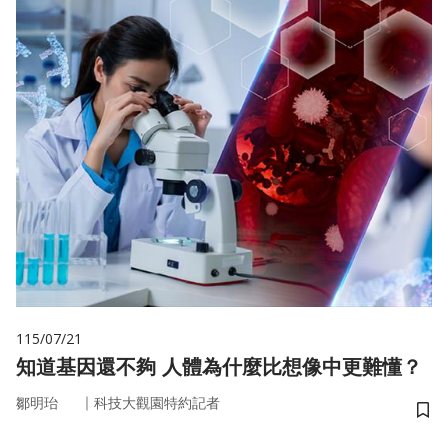
115/07/21
知道基因還不夠 人體為什麼比想像中更難懂？
｜
鄒明珆
科技大觀園特約記者
儲