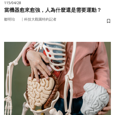
115/04/28
當機器愈來愈強，人為什麼還是需要運動？
｜
鄒明珆
科技大觀園特約記者
儲