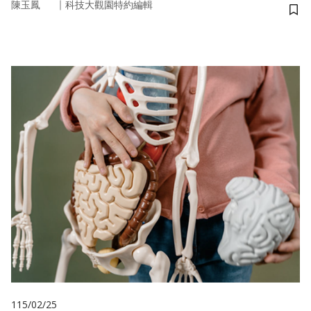
｜
陳玉鳳
科技大觀園特約編輯
儲
115/02/25