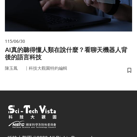
115/06/30
AI真的聽得懂人類在說什麼？看聊天機器人背
後的語言科技
｜
陳玉鳳
科技大觀園特約編輯
儲