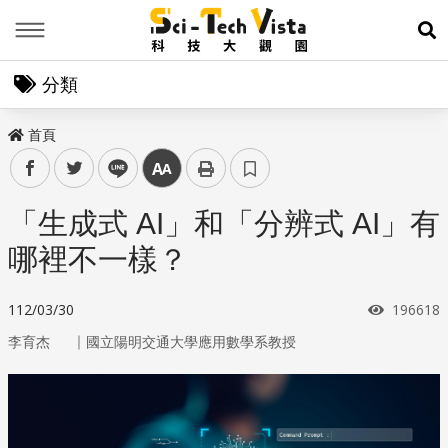
Menu
展
分類
首頁
facebook
twitter
line
中
「生成式 AI」和「分辨式 AI」有
哪裡不一樣？
瀏覽次數
112/03/30
196618
｜
李育杰
國立陽明交通大學應用數學系教授