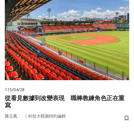
115/04/28
從看見數據到改變表現 職棒教練角色正在重
寫
｜
陳玉鳳
科技大觀園特約編輯
儲