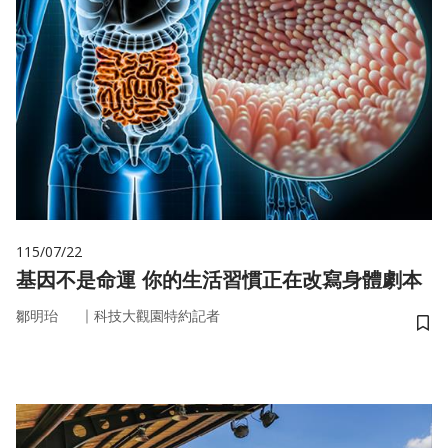
115/07/22
基因不是命運 你的生活習慣正在改寫身體劇本
｜
鄒明珆
科技大觀園特約記者
儲