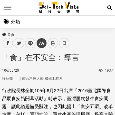
Menu
展
分類
首頁
facebook
twitter
line
中
「食」在不安全：導言
瀏覽
106/03/20
1937
｜
許藝菊
南台科技大學 機械工程系
行政院長林全於105年6月22日出席「2016臺北國際食
品展食安館開幕活動」時表示，臺灣屢次發生食安問
題，讓此議題備受關注，也因此提出「食安五環」改革
方案，包括：源頭控管、重建生產管理履歷、提高查驗