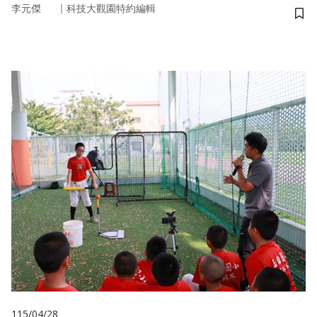
｜
李元傑
科技大觀園特約編輯
儲
115/04/28