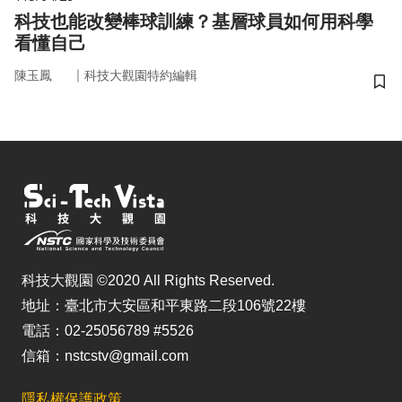
科技也能改變棒球訓練？基層球員如何用科學
看懂自己
｜
陳玉鳳
科技大觀園特約編輯
儲
科技大觀園 ©2020 All Rights Reserved.
地址：臺北市大安區和平東路二段106號22樓
電話：02-25056789 #5526
信箱：nstcstv@gmail.com
隱私權保護政策