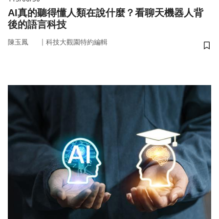
AI真的聽得懂人類在說什麼？看聊天機器人背
後的語言科技
｜
陳玉鳳
科技大觀園特約編輯
儲