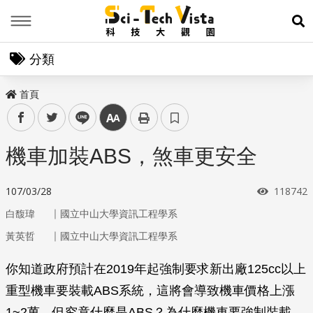
Menu
展
分類
首頁
facebook
twitter
line
中
機車加裝ABS，煞車更安全
瀏覽次數
107/03/28
118742
｜
白馥瑋
國立中山大學資訊工程學系
｜
黃英哲
國立中山大學資訊工程學系
你知道政府預計在2019年起強制要求新出廠125cc以上
重型機車要裝載ABS系統，這將會導致機車價格上漲
1~2萬，但究竟什麼是ABS？為什麼機車要強制裝載