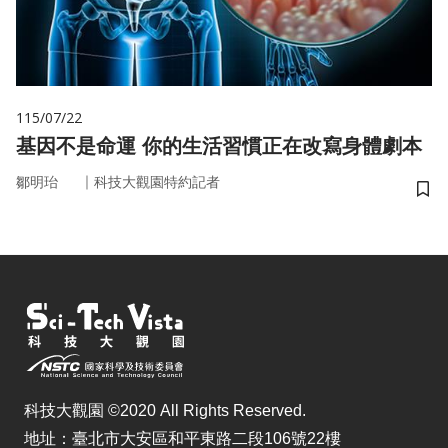
115/07/22
基因不是命運 你的生活習慣正在改寫身體劇本
｜
鄒明珆
科技大觀園特約記者
儲
科技大觀園 ©2020 All Rights Reserved.
地址：臺北市大安區和平東路二段106號22樓