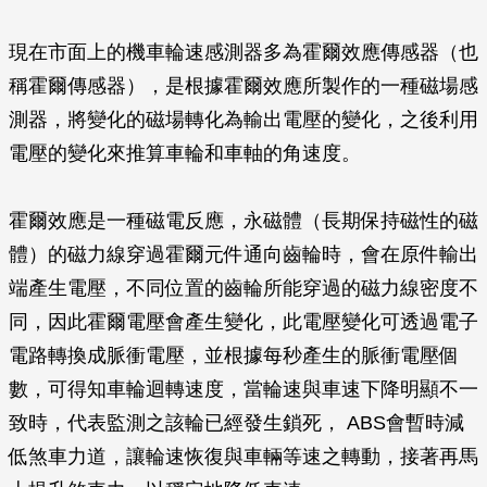
現在市面上的機車輪速感測器多為霍爾效應傳感器（也
稱霍爾傳感器），是根據霍爾效應所製作的一種磁場感
測器，將變化的磁場轉化為輸出電壓的變化，之後利用
電壓的變化來推算車輪和車軸的角速度。
霍爾效應是一種磁電反應，永磁體（長期保持磁性的磁
體）的磁力線穿過霍爾元件通向齒輪時，會在原件輸出
端產生電壓，不同位置的齒輪所能穿過的磁力線密度不
同，因此霍爾電壓會產生變化，此電壓變化可透過電子
電路轉換成脈衝電壓，並根據每秒產生的脈衝電壓個
數，可得知車輪迴轉速度，當輪速與車速下降明顯不一
致時，代表監測之該輪已經發生鎖死， ABS會暫時減
低煞車力道，讓輪速恢復與車輛等速之轉動，接著再馬