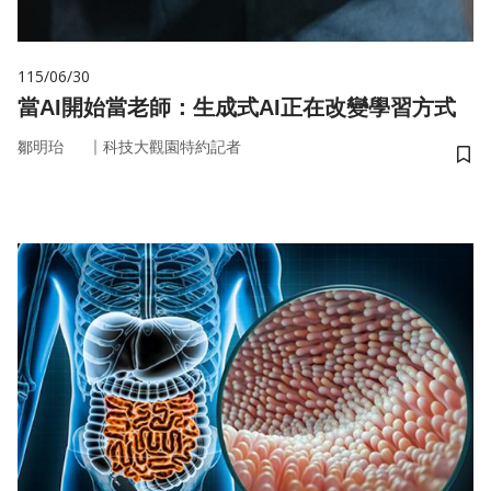
115/06/30
當AI開始當老師：生成式AI正在改變學習方式
｜
鄒明珆
科技大觀園特約記者
儲