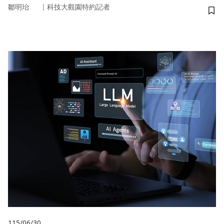
｜
鄒明珆
科技大觀園特約記者
儲
115/06/30