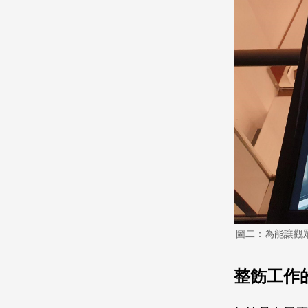
圖二：為能讓觀
整飭工作