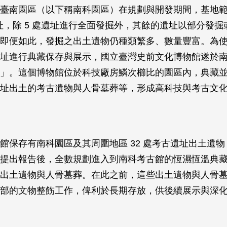
臺南園區（以下稱南科園區）在規劃與開發期間，基地
遺址，除 5 處遺址進行全面發掘外，其餘的遺址以部分發
即便如此，發掘之出土遺物仍種類繁多、數量豐富。為
址進行典藏保存與展示，國立臺灣史前文化博物館遂於
」。這個博物館位於科技廠房鱗次櫛比的園區內，典藏
址出土的考古遺物與人骨墓葬等，形成高科技與考古文
館保存有南科園區及其周圍地區 32 處考古遺址出土遺
提出報告後，全數規劃進入到南科考古館的恆濕恆溫典
出土遺物與人骨墓葬。在此之前，這些出土遺物與人骨
部的文物整飭工作，俾利於長期存放，供後續展示與深