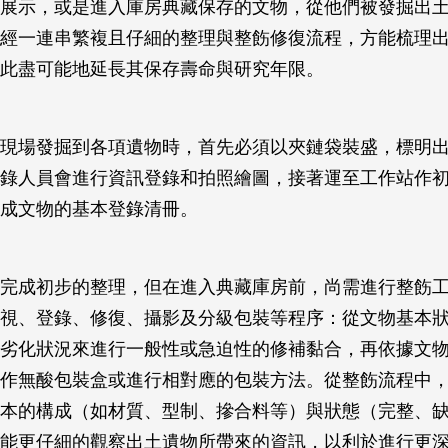
展示，或是進入庫房典藏保存的文物，從他們被發掘出
經一連串繁複且仔細的整理與整飭修復流程，方能梳理
此盡可能地延長其保存壽命與研究年限。
現場發掘到各項遺物時，首先必須以夾鏈袋裝盛，標明
錄人員會進行資訊登錄和拍照繪圖，接著運至工作站作
成文物的基本登錄清冊。
完成初步的整理，但在進入典藏庫房前，尚需進行整飭
視、登錄、修復、攝影及分級包裝等程序：從文物基本
劣化狀況來進行一般性或急迫性的修補黏合，再依據文
作無酸包裝盒或進行相對應的包裝方法。從整飭流程中
本的構成（如材質、型制、摻合料等）與狀態（完整、
能更仔細的觀察出土遺物所帶來的資訊，以利於進行更