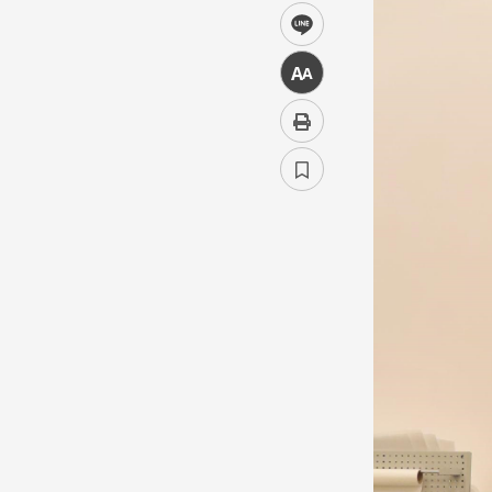
line
中