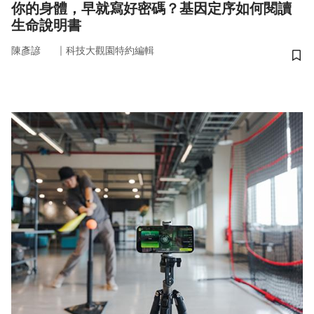
你的身體，早就寫好密碼？基因定序如何閱讀
生命說明書
｜
陳彥諺
科技大觀園特約編輯
儲