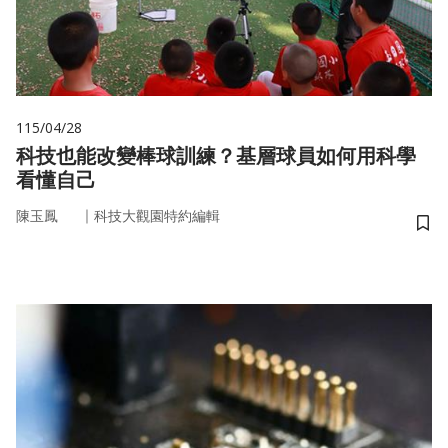
115/04/28
科技也能改變棒球訓練？基層球員如何用科學
看懂自己
｜
陳玉鳳
科技大觀園特約編輯
儲