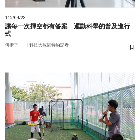
115/04/28
讓每一次揮空都有答案 運動科學的普及進行
式
｜
何楷平
科技大觀園特約記者
儲