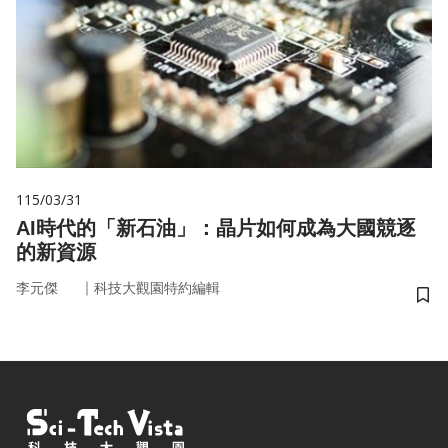
115/03/31
AI時代的「新石油」：晶片如何成為大國競逐
的新資源
｜
李元傑
科技大觀園特約編輯
儲