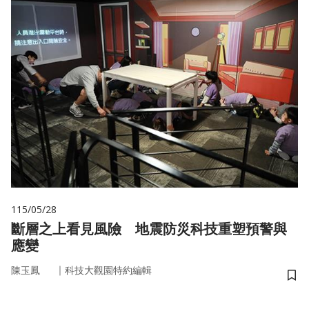
115/05/28
斷層之上看見風險 地震防災科技重塑預警與
應變
｜
陳玉鳳
科技大觀園特約編輯
儲