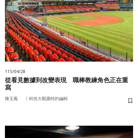
115/04/28
從看見數據到改變表現 職棒教練角色正在重
寫
｜
陳玉鳳
科技大觀園特約編輯
儲