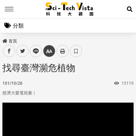
Menu
展
分類
首頁
facebook
twitter
line
中
找尋臺灣瀕危植物
瀏覽次
101/10/26
15119
｜
慈濟大愛電視臺