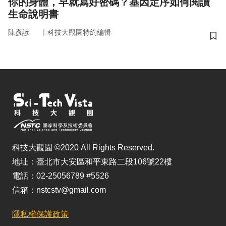
你的身體，早就寫好密碼？基因定序如何閱讀
生命說明書
｜
陳彥諺
科技大觀園特約編輯
儲
科技大觀園 ©2020 All Rights Reserved.
地址：臺北市大安區和平東路二段106號22樓
電話：02-25056789 #5526
信箱：nstcstv@gmail.com
隱私權保護政策