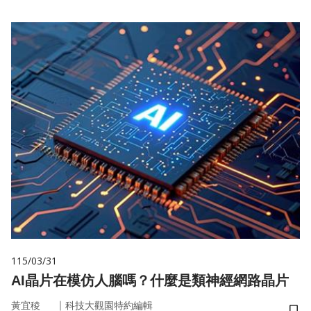
115/03/31
AI晶片在模仿人腦嗎？什麼是類神經網路晶片
｜
黃宜稜
科技大觀園特約編輯