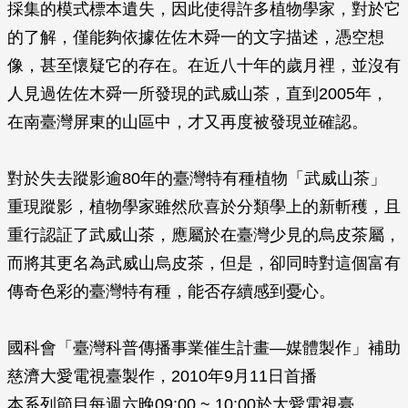
採集的模式標本遺失，因此使得許多植物學家，對於它
的了解，僅能夠依據佐佐木舜一的文字描述，憑空想
像，甚至懷疑它的存在。在近八­十年的歲月裡，並沒有
人見過佐佐木舜一所發現的武威山茶，直到2005年，
在南臺灣屏東的山區中，才又再度被發現並確認。
對於失去蹤影逾80年的臺灣特有種植物「武威山茶」
重現蹤影，植物學家雖然欣喜於分類學上的新斬穫，且
重行認証了武威山茶，應屬於在臺灣少見的烏皮茶屬，
而將其更名為武威­山烏皮茶，但是，卻同時對這個富有
傳奇色彩的臺灣特有種，能否存續感到憂心。
國科會「臺灣科普傳播事業催生計畫—媒體製作」補助
慈濟大愛電視臺製作，2010年9月11日首播
本系列節目每週六晚09:00 ~ 10:00於大愛電視臺