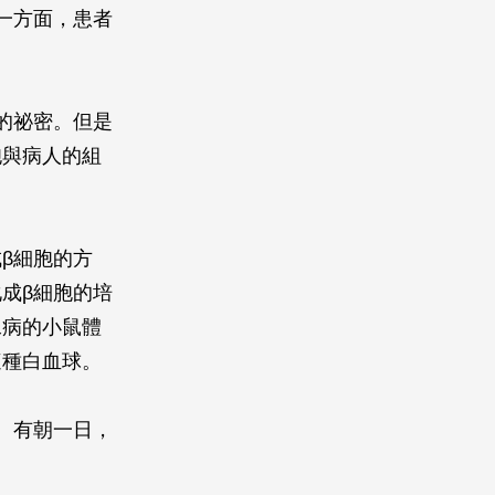
一方面，患者
的祕密。但是
胞與病人的組
成
β
細胞的方
化成
β
細胞的培
尿病的小鼠體
這種白血球。
。有朝一日，