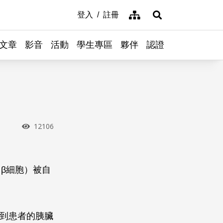
網站導覽
登入
註冊
展開搜尋
文章
影音
活動
學生專區
夥伴
認證
瀏覽次數
12106
（
β
細胞）被自
植到患者的胰臟