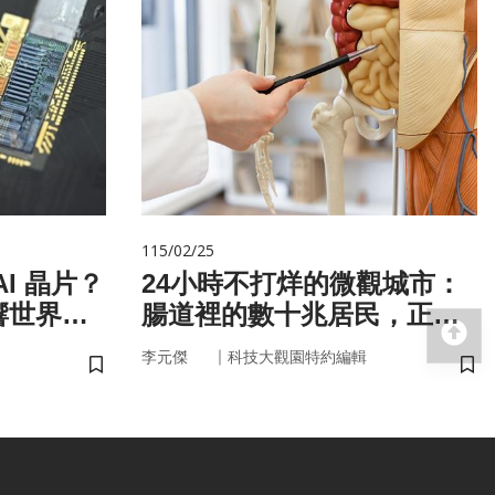
115/02/25
I 晶片？
24小時不打烊的微觀城市：
響世界
腸道裡的數十兆居民，正悄
回
悄掌管你的大腦與健康
｜
李元傑
科技大觀園特約編輯
儲存書籤
儲