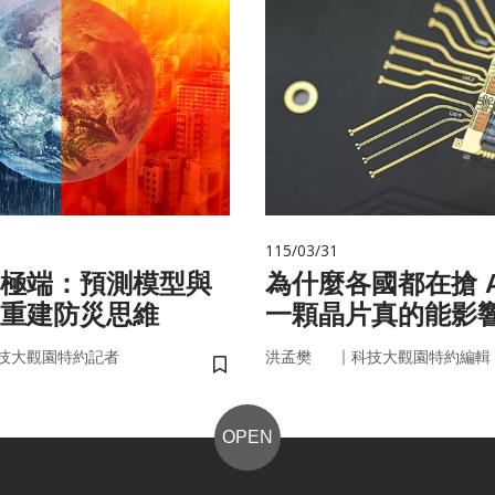
115/03/31
極端：預測模型與
為什麼各國都在搶 A
重建防災思維
一顆晶片真的能影
嗎？
｜
技大觀園特約記者
洪孟樊
科技大觀園特約編輯
儲存書籤
OPEN