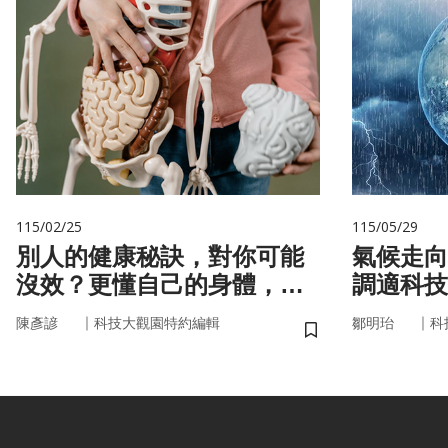
115/02/25
115/05/29
別人的健康秘訣，對你可能
氣候走向
沒效？更懂自己的身體，才
調適科技
更能「精準健康」！
｜
｜
陳彥諺
科技大觀園特約編輯
鄒明珆
科
儲存書籤