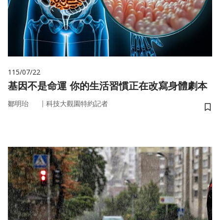
115/07/22
基因不是命運 你的生活習慣正在改寫身體劇本
｜
鄒明珆
科技大觀園特約記者
儲