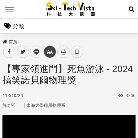
Menu
展
分類
首頁
facebook
twitter
line
中
【專家領進門】死魚游泳 - 2024
搞笑諾貝爾物理獎
瀏覽
113/10/24
3300
｜
施奇廷
東海大學應用物理系