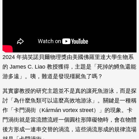
2024 年搞笑諾貝爾物理獎由美國佛羅里達大學生物系
的 James C. Liao 教授獲得，主題是「死掉的鱒魚還能
游多遠」。咦，難道是發現殭屍魚了嗎？
其實廖教授的研究主題並不是真的讓死魚游泳，而是探
討「為什麼魚類可以這麼高效地游泳」。關鍵是一種稱
作「卡門渦街（Kármán vortex street）」的現象。卡
門渦街就是當流體流經一個圓柱形障礙物時，會在物體
後方形成一連串交替的渦流，這些渦流形成的規律流場