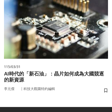
115/03/31
AI時代的「新石油」：晶片如何成為大國競逐
的新資源
｜
李元傑
科技大觀園特約編輯
儲