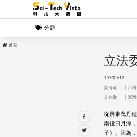
分類
首頁
立法
107/04/12
｜
吳清蓮
台灣
｜
黃兆徽
臺灣
從屏東萬丹種
facebook
南投日月潭，
twitter
子》。因為，