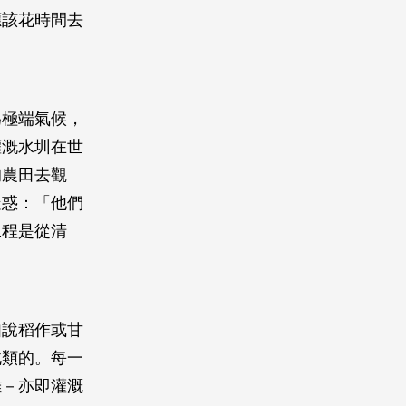
應該花時間去
為極端氣候，
灌溉水圳在世
的農田去觀
疑惑：「他們
工程是從清
如說稻作或甘
此類的。每一
離－亦即灌溉