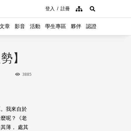
網站導覽
登入
註冊
展開搜尋
文章
影音
活動
學生專區
夥伴
認證
趨勢】
瀏覽次數
3885
潭。我來自於
什麼呢？《老
其薄， 處其