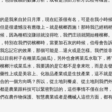
，包括後續的數據分析，或者是預防分析才比較有機會
的是我來自於日月潭，現在紅茶很有名，可是在我小時
但是很遺憾沒有應徵上－就是檳榔西施！那時我已經稍
候，因為種稻沒賺頭就沒得吃，我們庄頭就開始種檳榔
，特別在我們切檳榔時，當要加石灰的時候，伯母會告
我忘記它的效果，那個可能是…退火或是怎樣。我們並
以目前村子在種菜瓜(絲瓜)，另外也會將菜瓜水取下，將
檳榔汁或菜瓜水，我要講的是它都不是拿來吃，而是去
藥性上或是美容上、化妝品產業或是生技產業，這不就
合的一個方向嗎？所以，從土地到餐桌、從土地到我們
都是農業跟科技可以緊密對話的，這些事情不僅在台灣
們在農作物保護、智慧農業或者是機械人這些方面，都