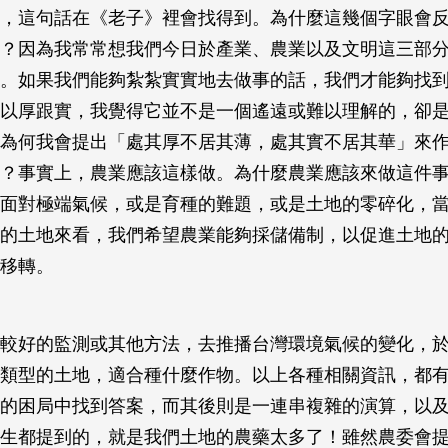
，這句話在《老子》裡會找得到。為什麼這幾個字眼會
？因為我常常想我們今日於產業、農業以及文明這三部
。如果我們能夠紮紮實實地去做事的話，我們才能夠找
以厚跟實，我覺得它並不是一個遙遠或難以理解的，卻
為何我會提出「處其厚不居其薄，處其實不居其華」來
？事實上，農業應該這樣做。為什麼農業應該來做這件
面對極端氣候，或是育種的難題，或是土地的零碎化，
的土地來看，我們希望農業能夠採儲備制，以促進土地
移轉。
較好的監測或其他方法，去推播台灣環境氣候的變化，
類型的土地，適合種什麼作物。以上各種相關資訊，都
的困局中找到答案，而其後則是一連串複雜的演算，以
生都提到的，就是我們土地的農藥太多了！雖然農委會