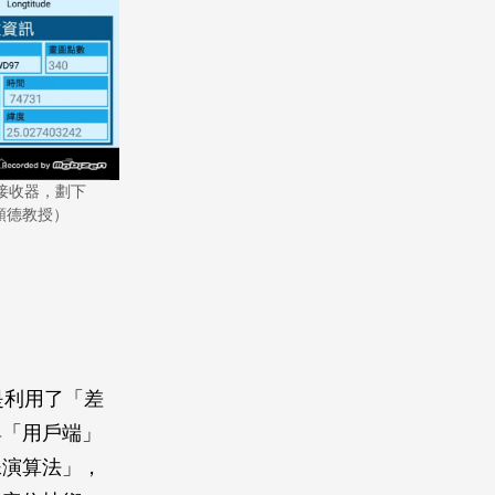
接收器，劃下
順德教授）
是利用了「差
與「用戶端」
殊演算法」，