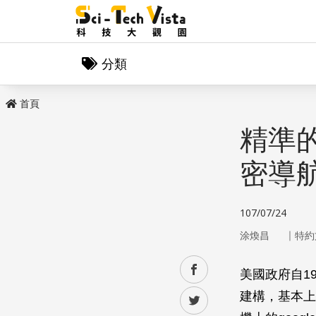
分類
首頁
精準
密導
107/07/24
｜
涂煥昌
特約
facebook
美國政府自1
建構，基本上
twitter