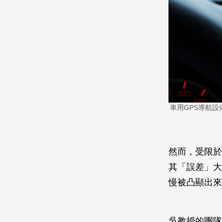
車用GPS導航
然而，受限於
其「誤差」大
慢被凸顯出來
吳教授的團隊