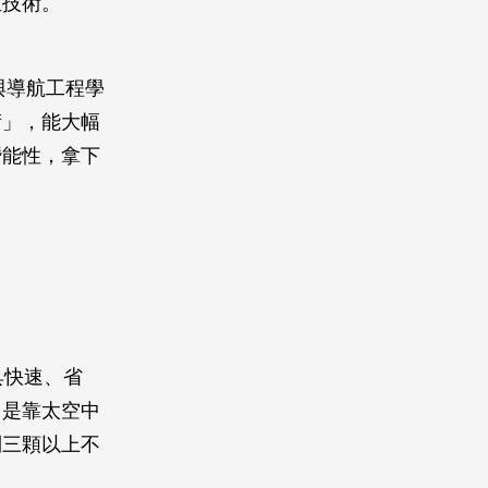
位技術。
與導航工程學
術」，能大幅
潛能性，拿下
具快速、省
，是靠太空中
到三顆以上不
。