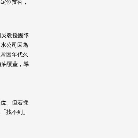
的定位技術，
但吳教授團隊
來水公司因為
但常因年代久
柏油覆蓋，導
定位。但若採
後「找不到」