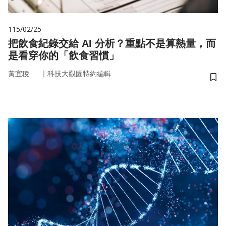
115/02/25
把飲食紀錄交給 AI 分析？重點不是算熱量，而
是看穿你的「飲食習慣」
｜
黃宜稜
科技大觀園特約編輯
儲