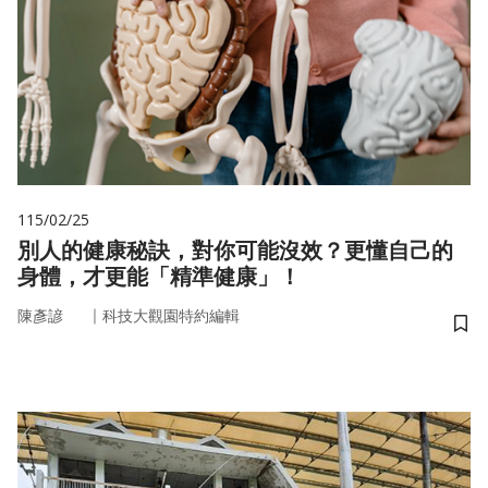
115/02/25
別人的健康秘訣，對你可能沒效？更懂自己的
身體，才更能「精準健康」！
｜
陳彥諺
科技大觀園特約編輯
儲