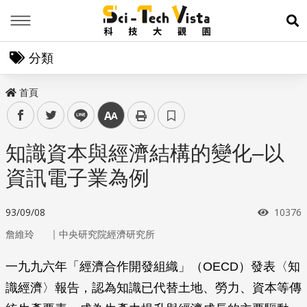
Menu
展
分類
首頁
facebook
twitter
line
中
知識資本與經濟結構的變化–以
資訊電子業為例
瀏覽次
93/09/08
10376
｜
詹維玲
中央研究院經濟研究所
一九九六年「經濟合作開發組織」（OECD）發表〈知
識經濟〉報告，認為知識已代替土地、勞力、資本等傳