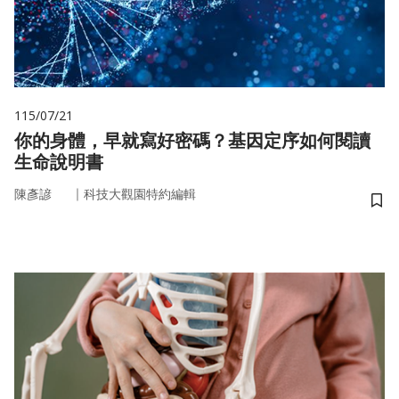
115/07/21
你的身體，早就寫好密碼？基因定序如何閱讀
生命說明書
｜
陳彥諺
科技大觀園特約編輯
儲