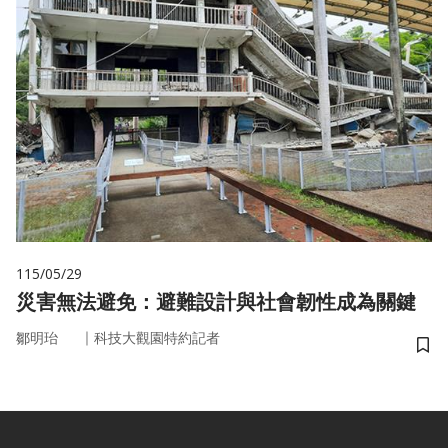
115/05/29
災害無法避免：避難設計與社會韌性成為關鍵
｜
鄒明珆
科技大觀園特約記者
儲