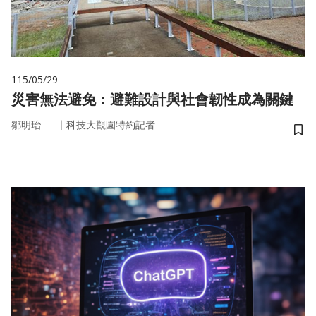
115/05/29
災害無法避免：避難設計與社會韌性成為關鍵
｜
鄒明珆
科技大觀園特約記者
儲