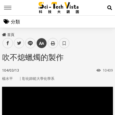
Menu
展
分類
首頁
facebook
twitter
line
中
吹不熄蠟燭的製作
瀏覽次
104/03/13
10409
｜
楊水平
彰化師範大學化學系