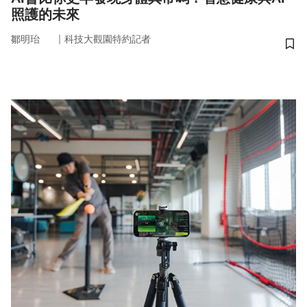
照護的未來
｜
鄒明珆
科技大觀園特約記者
儲