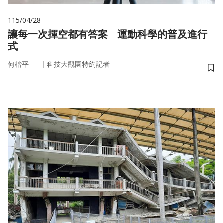
115/04/28
讓每一次揮空都有答案 運動科學的普及進行
式
｜
何楷平
科技大觀園特約記者
儲