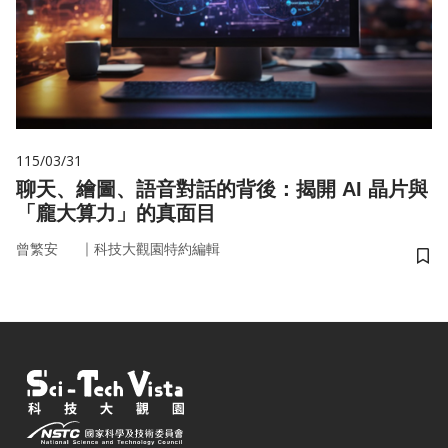
115/03/31
聊天、繪圖、語音對話的背後：揭開 AI 晶片與
「龐大算力」的真面目
｜
曾繁安
科技大觀園特約編輯
儲