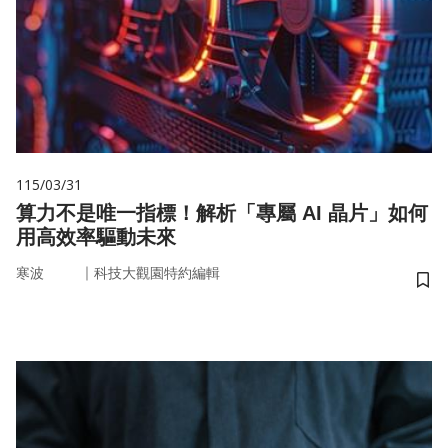
115/03/31
算力不是唯一指標！解析「專屬 AI 晶片」如何
用高效率驅動未來
｜
寒波
科技大觀園特約編輯
儲