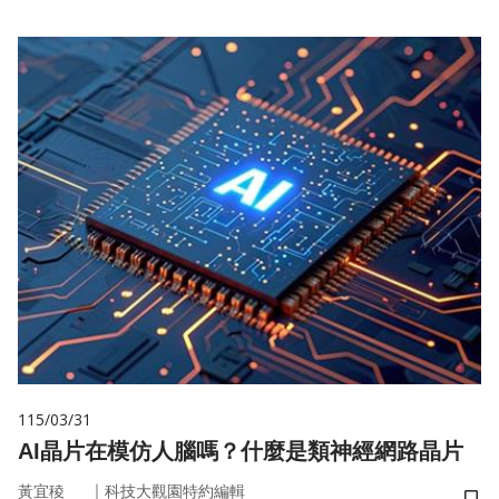
115/03/31
AI晶片在模仿人腦嗎？什麼是類神經網路晶片
｜
黃宜稜
科技大觀園特約編輯