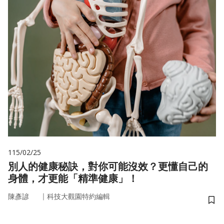
115/02/25
別人的健康秘訣，對你可能沒效？更懂自己的
身體，才更能「精準健康」！
｜
陳彥諺
科技大觀園特約編輯
儲