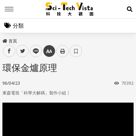
Menu
展
分類
首頁
facebook
twitter
line
中
環保金爐原理
瀏覽次
96/04/23
70392
｜
東森電視「科學大解碼」製作小組