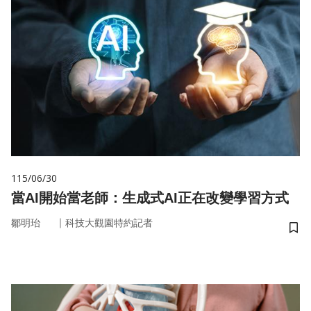
115/06/30
當AI開始當老師：生成式AI正在改變學習方式
｜
鄒明珆
科技大觀園特約記者
儲