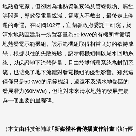
地熱發電廠，但卻因為地熱資源衰竭及管線截垢、腐蝕
等問題，導致發電量銳減，電廠入不敷出，最後走上停
運的命運。在民國102年，宜蘭縣政府委託工研院，於
清水地熱區建製一裝置容量為50 kWe的有機朗肯循環
地熱發電示範機組。該示範機組取得相當良好的欲轉成
果，根據以往的失敗經驗，該示範機組輔以尾水回助系
統，以保證地下流體儲量，且由於雙循環系統為封閉系
統，也避免了地下流體對發電機組的侵蝕影響。雖然這
僅僅只是50kWe的示範機組，遠遠不及清水地熱區的
發展潛力(60MWe)，但這對未來清水地熱的發展無疑
為一個重要的里程碑。
（本文由科技部補助｢
新媒體科普傳播實作計畫
｣執行團