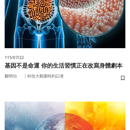
115/07/22
基因不是命運 你的生活習慣正在改寫身體劇本
｜
鄒明珆
科技大觀園特約記者
儲