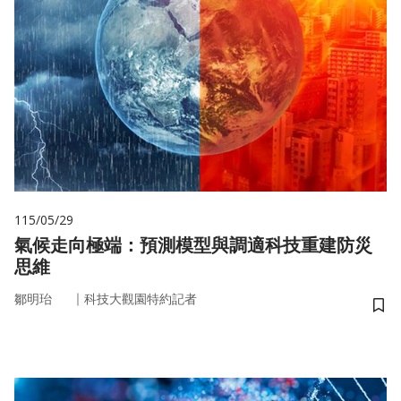
115/05/29
氣候走向極端：預測模型與調適科技重建防災
思維
｜
鄒明珆
科技大觀園特約記者
儲