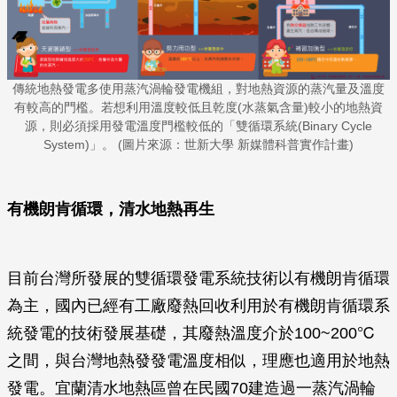
傳統地熱發電多使用蒸汽渦輪發電機組，對地熱資源的蒸汽量及溫度
有較高的門檻。若想利用溫度較低且乾度(水蒸氣含量)較小的地熱資
源，則必須採用發電溫度門檻較低的「雙循環系統(Binary Cycle
System)」。 (圖片來源：世新大學 新媒體科普實作計畫)
有機朗肯循環，清水地熱再生
目前台灣所發展的雙循環發電系統技術以有機朗肯循環
為主，國內已經有工廠廢熱回收利用於有機朗肯循環系
統發電的技術發展基礎，其廢熱溫度介於100~200℃
之間，與台灣地熱發發電溫度相似，理應也適用於地熱
發電。宜蘭清水地熱區曾在民國70建造過一蒸汽渦輪