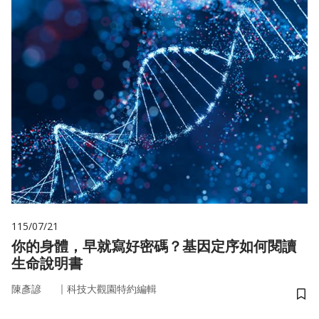
115/07/21
你的身體，早就寫好密碼？基因定序如何閱讀
生命說明書
｜
陳彥諺
科技大觀園特約編輯
儲