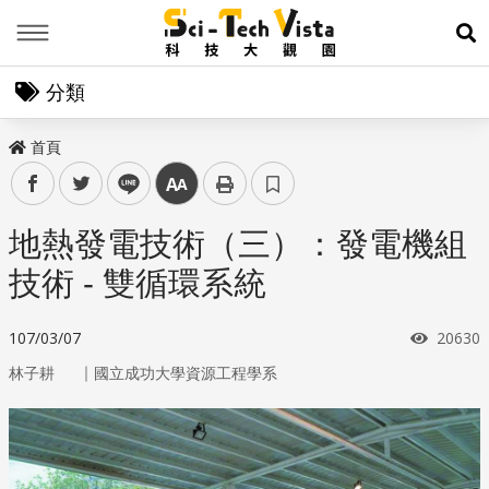
Menu
展
分類
首頁
facebook
twitter
line
中
地熱發電技術（三）：發電機組
技術 - 雙循環系統
瀏覽次
107/03/07
20630
｜
林子耕
國立成功大學資源工程學系