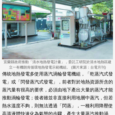
宜蘭縣政府推動「清水地熱發電計畫」，委託工研院於清水地熱區建
立一有機朗肯循環地熱發電示範機組。 (圖片來源：台電月刊)
傳統地熱發電多使用蒸汽渦輪發電機組，「乾蒸汽式發
電」或「閃發蒸汽式發電」，前者對於地熱資源所含的
蒸汽量有很高的要求，必須由地下產出大量的蒸汽才能
推動渦輪發電；後者雖並非直接利用地層中蒸汽，但若
熱水溫度不夠，則無法透過「閃蒸」，一種利用降壓使
高溫液體快速化為氣態的步驟，產生大量蒸汽推動渦