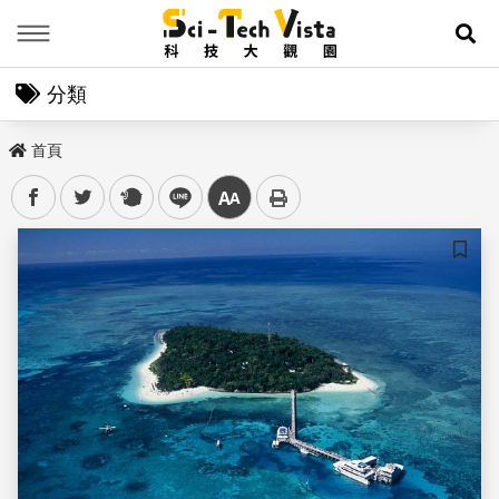
Menu
展
分類
首頁
facebook
twitter
plurk
line
中
儲存