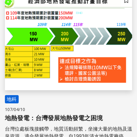
儲存
地科
107/04/10
地熱發電：台灣發展地熱發電之困境
台灣位處板塊接觸帶，地質活動頻繁，坐擁大量的地熱及溫
泉資源，適合發展地熱發電。自1993年清水地熱電廠停止