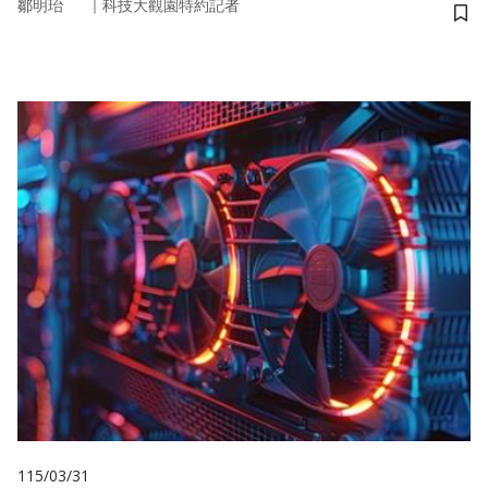
｜
鄒明珆
科技大觀園特約記者
儲
115/03/31