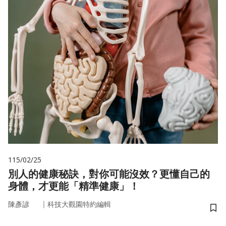
115/02/25
別人的健康秘訣，對你可能沒效？更懂自己的
身體，才更能「精準健康」！
｜
陳彥諺
科技大觀園特約編輯
儲