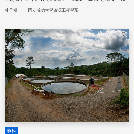
營運後，台灣至今鮮少有正式商轉的地熱電廠案例。如今，
｜
林子耕
國立成功大學資源工程學系
台灣政府訂下在2025年前，建置200 MWe裝置容量的地熱
發電目標。眼見期限在及，政府單位與民間公司必須得想辦
法突破地熱資源發展的窘境，才能順利地使台灣電力結構成
功轉型，提高再生能源發電占比。
儲存
地科