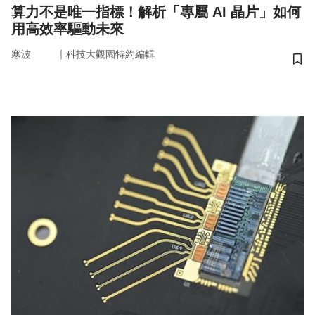
算力不是唯一指標！解析「專屬 AI 晶片」如何
用高效率驅動未來
｜
寒波
科技大觀園特約編輯
儲