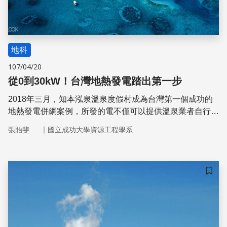
地科
107/04/20
從0到30kW！台灣地熱發電踏出第一步
2018年三月，知本泓泉溫泉度假村成為台灣第一個成功的
地熱發電併網案例，所發的電不僅可以提供溫泉業者自行使
用，多餘的還可以賣給台電。地熱發電發展如火如荼，民間
｜
張貽斐
國立成功大學資源工程學系
公司、台電分別計畫在台東金崙、 綠島和宜蘭開發地熱能
源，預計在五年內完成。
儲存