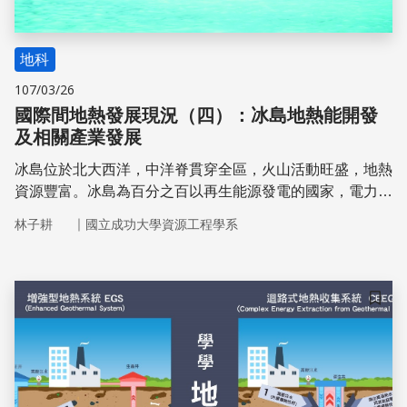
地科
107/03/26
國際間地熱發展現況（四）：冰島地熱能開發
及相關產業發展
冰島位於北大西洋，中洋脊貫穿全區，火山活動旺盛，地熱
資源豐富。冰島為百分之百以再生能源發電的國家，電力供
應主要依靠水力、地熱及風力發電，其中地熱發電佔
｜
林子耕
國立成功大學資源工程學系
26.6%，地熱發電除了提供冰島連價且穩定的電力，更是與
觀光、農業、民生做結合，融入產業之中幫助冰島的經濟發
展。2016年冰島開始IDDP-2的深層地熱鑽井計畫，希望在
深層地層中(深度超過三公里以上)找到高溫熱源，使水能夠
儲存
達到超臨界態(超過攝氏374度)，用以發電來提高發電量、
降低發電成本。地熱資源的發展提供冰島穩定且廉價的電
力，也帶動冰島資訊產業發展，在未來冰島也將成為再生能
源輸出大國。