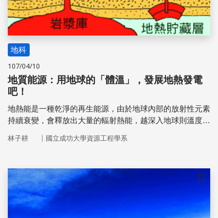
地科
107/04/10
地質能源：用地球的「體溫」，發展地熱發電
吧！
地熱能是一種乾淨的再生能源，由於地球內部的放射性元素
持續衰變，會釋放出大量的輻射熱能，越深入地球則溫度越
高，若能利用地熱發電，其運轉成本低廉、發電能力穩定、
｜
林子耕
國立成功大學資源工程學系
腹地小且抗天災能力強，是未來發展綠能基載電力的首選。
儲存