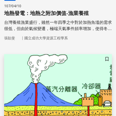
107/04/10
地熱發電：地熱之附加價值-漁業養殖
台灣養殖漁業盛行，雖然一年四季之中對於加熱魚塭的需求
很低，但由於氣候變遷，極端天氣事件頻率增加，使得冬天
越來越冷，夏天越來越熱，養殖魚業者也常傳出寒流來襲造
｜
張貽斐
國立成功大學資源工程學系
成魚群大量死亡的事件。台灣擁有豐沛的地熱資源，若能參
考冰島使用地熱水替魚塭保溫的做法，可預防此類寒害事件
產生。
儲存