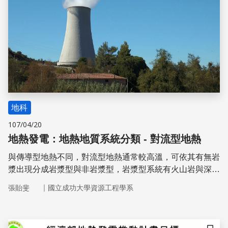
地科
107/04/20
地熱發電：地熱地質系統分類 - 對流型地熱
與傳導型地熱不同，對流型地熱通常較高溫，可依其有無岩
漿出現分成岩漿型與非岩漿型，岩漿型系統有火山岩與深成
岩型，台灣的大屯火山群便屬於火山岩型，在其周圍火山流
｜
張貽斐
國立成功大學資源工程學系
體往外擴散的過程中會與地層流體或天水中和，將本來的酸
性流體變成中性流體，因此在火山外圍區域可能有地熱開發
機會 。