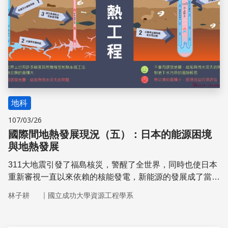
地科
107/03/26
國際間地熱發展現況（五）：日本的能源困境
與地熱發展
311大地震引發了福島核災，警醒了全世界，同時也使日本
重新審視一直以來依賴的核能發電，新能源的發展成了當務
之急。日本境內的地熱資源量高達23,000 MWe，高居世界
｜
林子耕
國立成功大學資源工程學系
第三，極具地熱發電發展潛力。為發展地熱發電，日本政府
制訂了相關能源政策，並提供地熱資源探勘的補助，同時也
成立技術發展機構，與學術機構合作開發地熱開採的相關技