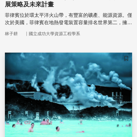
展策略及未來計畫
菲律賓位於環太平洋火山帶，有豐富的礦產、能源資源。僅
次於美國，菲律賓在地熱發電裝置容量排名世界第二，擁有
190 MWe，高於印尼當前的裝置容量160 MWe。菲國地熱
｜
林子耕
國立成功大學資源工程學系
發電佔全國總發電量約14%，年發電量約100億度，相當於
台灣105年核能發電量的三分之一。換言之，菲國的地熱發
電已經可以取代我國的一座核能發電廠的發電量。菲律賓境
內有二十三座火山持續活動中，如此旺盛的內營力活動所帶
儲存
來的能量也是巨大的，若能攻克開採技術限制，地熱能的應
用將會成為帶動菲律賓產業發的重要能源基礎。