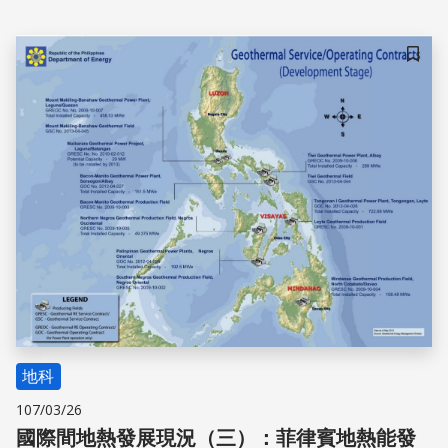
主要是因先前地熱計畫已經發展告一段落，廠商目前以希望
能夠控制開發成本來回收利潤，因此不打算展開新的開發計
畫。再者，川普總統上任後美國政府政策走向改變，限制再
儲存
生能源計畫發展，使地熱發展停滯。為發展地熱能，美國能
源部仍持續投入資金研究新技術，期望在未來，借由技術的
突破打破僵局，使地熱發展的進程繼續前進。
地科
107/03/26
國際間地熱發展現況（三）：菲律賓地熱能發