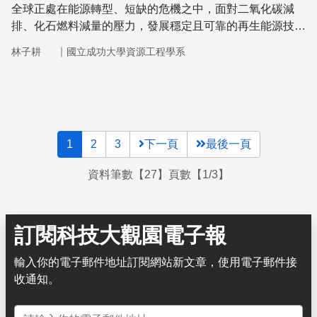
全球正處在能源轉型、短缺的危機之中，面對二氧化碳減
排、化石燃料減量的壓力，發展穩定且可靠的再生能源技術
便成為當務之急。地熱資源兼具環保及穩定供應能源的特
｜
林子耕
國立成功大學資源工程學系
色，是各國的發展再生能源的首選之一。根據再生能源政策
智庫(REN21)所發表的《2017全球可再生能源狀況報
告》，地熱發電裝置容量前十名的國家有美國、菲律賓、印
尼、紐西蘭、墨西哥、義大利、土耳其、冰島、肯亞和日
本。各國正積極的制訂地熱能源發展的政策，希望在不久的
1
2
3
下一頁
最後一頁
將來能夠搭配其他再生能源，成為乾淨且可靠的供電系統。
資料筆數【27】頁數【1/3】
訂閱科技大觀園電子報
輸入你的電子郵件地址訂閱網站新文章，使用電子郵件接
收通知。
電子郵件地址