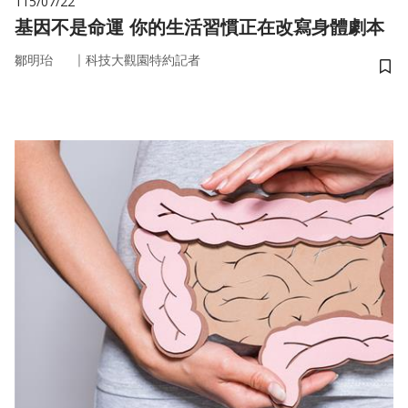
115/07/22
基因不是命運 你的生活習慣正在改寫身體劇本
｜
鄒明珆
科技大觀園特約記者
儲