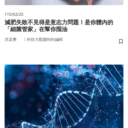
115/02/25
減肥失敗不見得是意志力問題！是你體內的
「細菌管家」在幫你囤油
｜
洪孟樊
科技大觀園特約編輯
儲