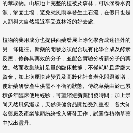
的萃取物。山坡地上完整的植被及森林，可以涵養水資
源，鞏固土壤，避免颱風雨季發生土石流，在假日也是
人類與大自然親近享受森林浴的好去處。
植物的藥用成分也提供西藥發展上除化學合成途徑外的
另一條捷徑。新藥的開發必須配合現有化學合成及酵素
反應，修飾具藥效的分子，並配合實驗分析新分子的藥
效。然而收集統計足量的臨床數據，不僅耗時且需龐大
資金，加上病原快速變異及高齡化社會老化問題激增，
使新藥研發產生供需不平衡的狀態。傳統草藥由於已累
積多年臨床使用經驗，可望縮短新藥開發時間；加上崇
尚天然風氣漸起，天然保健食品開始受到重視，各大知
名藥廠及產業龍頭紛紛投入研發工作，試圖從植物草藥
中找出靈丹。