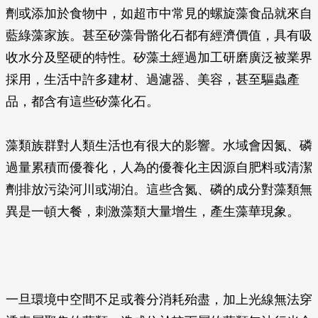
劑或添加於食物中，如超市中常見的螺旋藻食品就來自
藍綠藻家族。甚至矽藻骨骼化石都有經濟價值，具有吸
收水分及堅硬的特性。矽藻土經過加工研磨廣泛被業界
採用，生活中許多建材、過濾器、美容，甚至驅蟲產
品，都含有這些矽藻化石。
藻類族群對人類生活也有很大的影響。水域會因氮、磷
過量累積而優養化，人為的優養化主因源自肥料或清潔
劑排放污染河川或湖泊。這些含氮、磷的成分對藻類無
異是一頓大餐，刺激藻類大量增生，產生藻華現象。
一旦環境中空間不足或養分消耗殆盡，加上光線無法穿