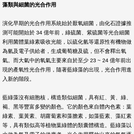
藻類與細菌的光合作用
演化早期的光合作用系統始於厭氧細菌，由化石證據推
測可能開始於 34 億年前，綠硫菌、紫硫菌等光合細菌
利用菌體葉綠素吸收光能，以硫化氫等還原性有機物做
為氫及電子供給者，生成葡萄糖及硫，但不會釋出氧
氣。而大氣中的氧氣主要來自於至少 23 ~ 24 億年前出
現的產氧性光合作用，隨著藍綠藻的出現，光合作用進
入新的階段。
藍綠藻沒有細胞核，構造類似細菌，具有紅、黃、綠、
褐、黑等豐富多變的顏色。它的顏色來自體內色素：葉
綠素、葉黃素、胡蘿蔔素和藻膽素，如藻藍素、藻紅素
等，具有類似高等植物葉綠體的類囊體構造。藍綠藻以