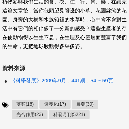
植物參與我們生活的食、衣、住、行、育、樂，在讀完
這篇文章後，當你低頭望見腳邊的小草、花團錦簇的花
園、身旁的大樹和水族箱裡的水草時，心中會不會對生
活中有它們的相伴多了一分新的感受？這些生產者的存
在使動物得以生生不息，在生理及心靈層面豐富了我們
的生命，更把地球妝點得多采多姿。
資料來源
《科學發展》2009年9月，441期，54 ~ 59頁
藻類(18)
優養化(17)
農藥(30)
光合作用(23)
科發月刊(5221)