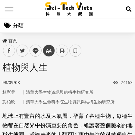
Menu
展
分類
首頁
facebook
twitter
line
中
植物與人生
瀏覽次
98/09/08
24163
｜
林彩雲
清華大學生物資訊與結構生物研究所
｜
彭柏欣
清華大學生命科學院生物資訊與結構生物研究所
地球上有豐富的水及大氣層，孕育了各種生物，每種生
物都在自然界中扮演重要的角色，維護著整個脆弱的地
球生態圈。或許未來的人類可以藉由先進的科技獨自生