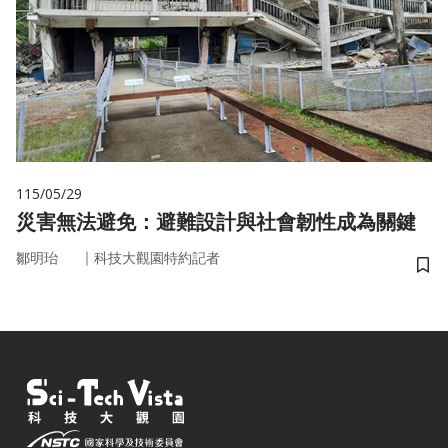
115/05/29
災害無法避免：避難設計與社會韌性成為關鍵
｜
鄒明珆
科技大觀園特約記者
儲