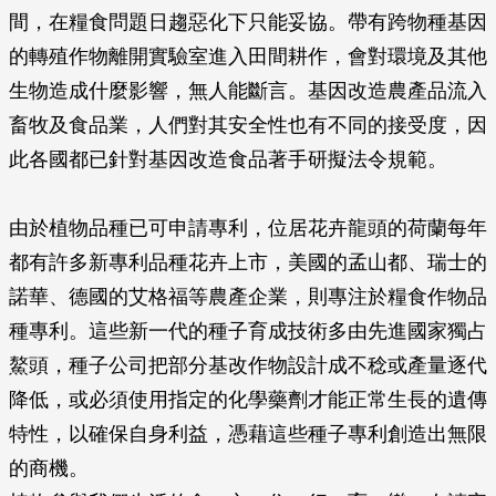
間，在糧食問題日趨惡化下只能妥協。帶有跨物種基因
的轉殖作物離開實驗室進入田間耕作，會對環境及其他
生物造成什麼影響，無人能斷言。基因改造農產品流入
畜牧及食品業，人們對其安全性也有不同的接受度，因
此各國都已針對基因改造食品著手研擬法令規範。
由於植物品種已可申請專利，位居花卉龍頭的荷蘭每年
都有許多新專利品種花卉上市，美國的孟山都、瑞士的
諾華、德國的艾格福等農產企業，則專注於糧食作物品
種專利。這些新一代的種子育成技術多由先進國家獨占
鰲頭，種子公司把部分基改作物設計成不稔或產量逐代
降低，或必須使用指定的化學藥劑才能正常生長的遺傳
特性，以確保自身利益，憑藉這些種子專利創造出無限
的商機。