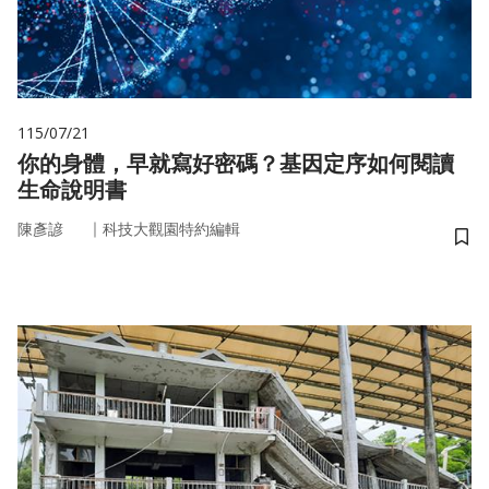
115/07/21
你的身體，早就寫好密碼？基因定序如何閱讀
生命說明書
｜
陳彥諺
科技大觀園特約編輯
儲