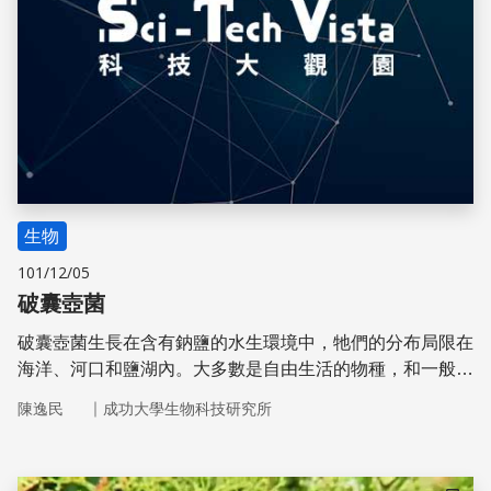
生物
101/12/05
破囊壺菌
破囊壺菌生長在含有鈉鹽的水生環境中，牠們的分布局限在
海洋、河口和鹽湖內。大多數是自由生活的物種，和一般的
異營性細菌一樣，靠分解來自其他生物的有機質為生，是海
｜
陳逸民
成功大學生物科技研究所
洋生態系中重要的分解者之一。在純人工的條件下，大量培
養破囊壺菌可以生產高單價的DHA、類胡蘿蔔素、酵素等
物質。