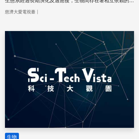
生態系經過長期演化及適應後，­生物間存在著相互依賴的關
係，包括掠食與被掠食、競爭、共生、寄生、共棲等，形成
｜
慈濟大愛電視臺
複雜­的食物網絡而互相連結成一體。環境變遷，生物多樣性
會如何改變一直是大眾所共同關注的­焦點。 台灣原本有許
多天然闊葉林，自日據時代起被改變成人工柳杉林。林相改
變後松鼠可能因食­物短缺，啃食柳杉林的樹尖或剝食樹皮，
儲存
反而影響林木的生長。 七股潟湖的漁獲生產力非常高，是
一般河口的4倍，珊瑚礁的50倍之多。其原因乃因為藻­類生
產力高，潟湖水交換良好而使得食物網傳輸效率快，能量才
得以迅速地往上層的漁業生­物傳輸，而由人所利用。 東港
大鵬灣在
生物