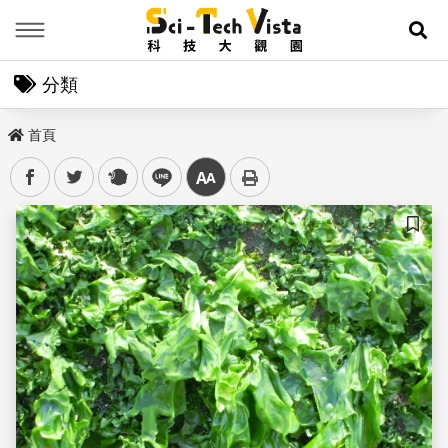
Menu
展
分類
首頁
facebook
twitter
plurk
line
中
儲存