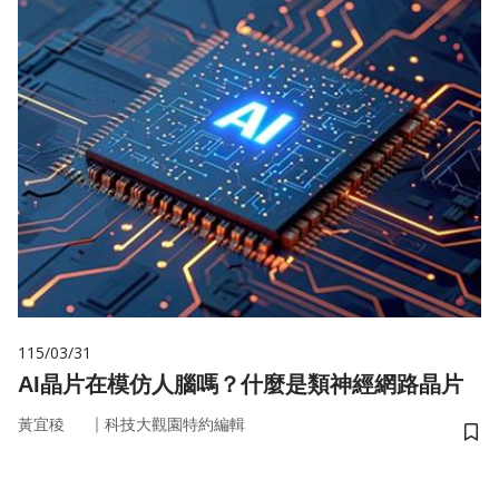
115/03/31
AI晶片在模仿人腦嗎？什麼是類神經網路晶片
｜
黃宜稜
科技大觀園特約編輯
儲