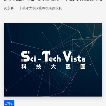
因而擠壓到人類的生活空間，或糧食作物的種植等，因此勢
｜
黃永勝
義守大學講座教授兼副校長
必對人類生活造成重大影響。目前生質能源的新興研究多朝
向利用藻類發展，因為藻類可以立體栽培，能夠相對減少大
量土地的使用
儲存
環境