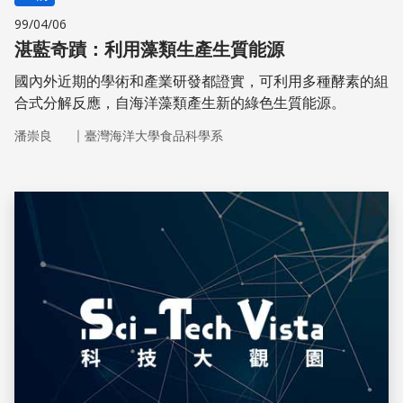
99/04/06
湛藍奇蹟：利用藻類生產生質能源
國內外近期的學術和產業研發都證實，可利用多種酵素的組
合式分解反應，自海洋藻類產生新的綠色生質能源。
｜
潘崇良
臺灣海洋大學食品科學系
儲存