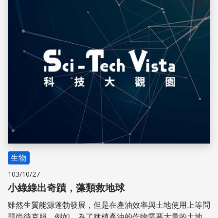
氣候的災害，暴雨、旱災、森林大火接踵而至，對人民的生
儲存
命財產安全產生重大危害。目前，世界各國都致力於減少碳
排放，希望能夠挽救岌岌可危的地球。
生物
103/10/27
小綠綠出奇蹟，藻類救地球
雖然生質能源蓬勃發展，但是在產油效率與土地使用上等問
題尚待克服。例如，為了種植產油的作物需要大量的土地，