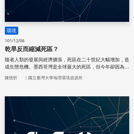
環境
101/12/06
乾旱反而縮減死區？
隨者人類的發展與經濟擴張，死區在二十世紀大幅增加，造
成生態危機。墨西哥灣是全球最大的死區，但今年卻因為乾
旱有縮小的現象。
｜
陳慈忻
國立臺灣大學地理環境資源所
儲存