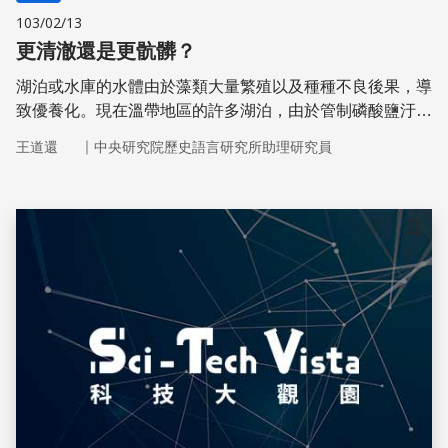
103/02/13
更清澈還是更骯髒？
湖泊或水庫的水體由於藻類大量繁殖以及種種不良後果，導
致優養化。現在溫帶地區的許多湖泊，由於管制磷酸鹽汙
染，水體恢復清澈，但意外地，活性氮（如硝酸鹽）汙染增
｜
王道還
中央研究院歷史語言研究所助理研究員
加。
儲存