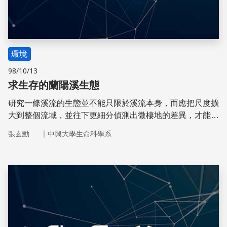
環境
98/10/13
求生存的蘭陽溪生態
研究一條溪流的生態並不能只限於溪流本身，而應把尺度擴
大到整個流域，並往下更細分偵測出微棲地的差異，才能對
溪流生態系有更進一步的了解。
｜
張玄勳
中興大學生命科學系
儲存