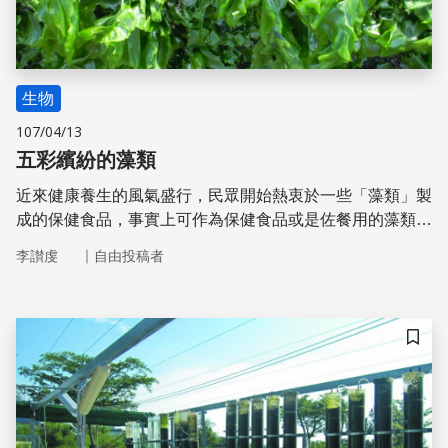
生物
107/04/13
五彩繽紛的藻類
近來健康養生的風氣盛行，民眾開始熱衷於一些「藻類」製
成的保健食品，事實上可作為保健食品或是佐餐用的藻類也
相當多，很多人因此對形形色色的藻類產生了興趣。
｜
李讃虔
自由投稿者
儲存