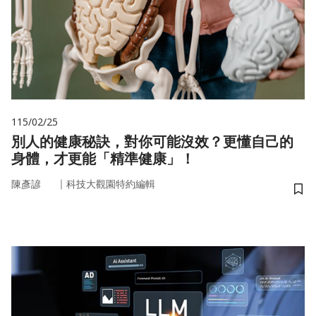
115/02/25
別人的健康秘訣，對你可能沒效？更懂自己的
身體，才更能「精準健康」！
｜
陳彥諺
科技大觀園特約編輯
儲