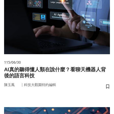
115/06/30
AI真的聽得懂人類在說什麼？看聊天機器人背
後的語言科技
｜
陳玉鳳
科技大觀園特約編輯
儲