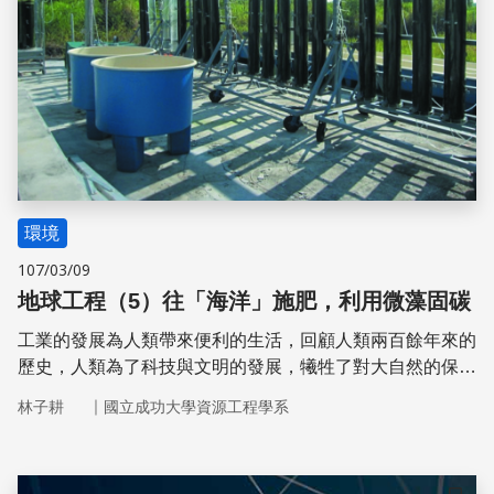
環境
107/03/09
地球工程（5）往「海洋」施肥，利用微藻固碳
工業的發展為人類帶來便利的生活，回顧人類兩百餘年來的
歷史，人類為了科技與文明的發展，犧牲了對大自然的保
護。隨著工業的進步，人類高度依賴化石燃料所帶來的便
｜
林子耕
國立成功大學資源工程學系
利，排放大量的二氧化碳進入大氣層中，造成了全球暖化。
全球暖化使得冰川溶化，海水面不斷上升，威脅到地表生
物，包括人類的生存。同時，異常的大氣溫度也帶來了極端