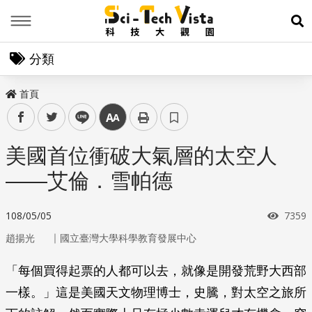
Menu
展
分類
首頁
facebook
twitter
line
中
美國首位衝破大氣層的太空人
——艾倫．雪帕德
瀏覽
108/05/05
7359
｜
趙揚光
國立臺灣大學科學教育發展中心
「每個買得起票的人都可以去，就像是開發荒野大西部
一樣。」這是美國天文物理博士，史騰，對太空之旅所