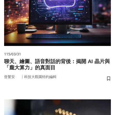
115/03/31
聊天、繪圖、語音對話的背後：揭開 AI 晶片與
「龐大算力」的真面目
｜
曾繁安
科技大觀園特約編輯
儲