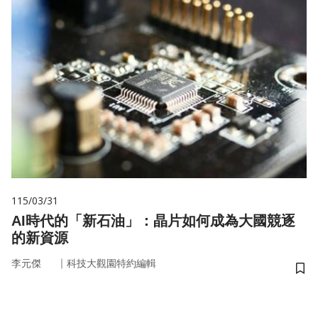
115/03/31
AI時代的「新石油」：晶片如何成為大國競逐
的新資源
｜
李元傑
科技大觀園特約編輯
儲