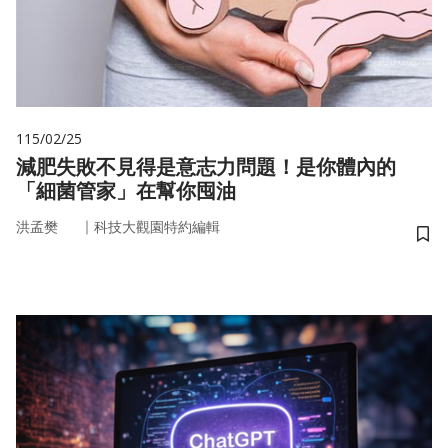
115/02/25
減肥失敗不見得是意志力問題！是你體內的
「細菌管家」在幫你囤油
｜
洪孟樊
科技大觀園特約編輯
儲