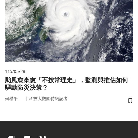
115/05/28
颱風愈來愈「不按常理走」，監測與推估如何
驅動防災決策？
｜
何楷平
科技大觀園特約記者
儲