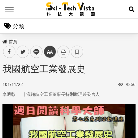
Menu
展
分類
首頁
facebook
twitter
line
中
我國航空工業發展史
瀏覽
101/11/22
9266
｜
李適彰
漢翔航空工業董事長特別助理兼發言人