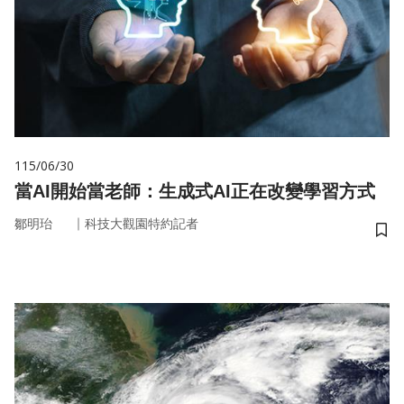
115/06/30
當AI開始當老師：生成式AI正在改變學習方式
｜
鄒明珆
科技大觀園特約記者
儲