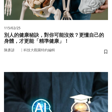
115/02/25
別人的健康秘訣，對你可能沒效？更懂自己的
身體，才更能「精準健康」！
｜
陳彥諺
科技大觀園特約編輯
儲