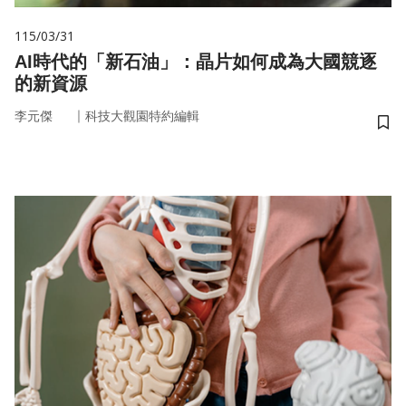
115/03/31
AI時代的「新石油」：晶片如何成為大國競逐
的新資源
｜
李元傑
科技大觀園特約編輯
儲