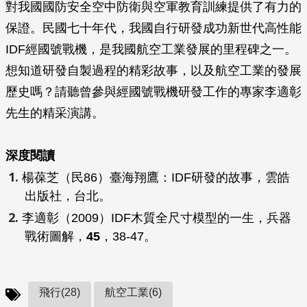
對我國國防安全空中防衛與空軍教育訓練提供了有力的
保證。民國七十年代，我國自行研發成功新世代高性能
IDF經國號戰機，是我國航空工業發展的里程碑之一。
想知道研發自製過程的精彩故事，以及航空工業的發展
歷史嗎？請聽曾參與經國號戰機研發工作的專家李適彰
先生的精采演講。
深度閱讀
楊葆芝（民86）
臺海翔鷹：IDF研發的故事
，雲皓
出版社，台北。
李適彰（2009）IDF木質全尺寸模型的一生，
兵器
戰術圖解
，
45
，38-47。
飛行(28)
航空工業(6)