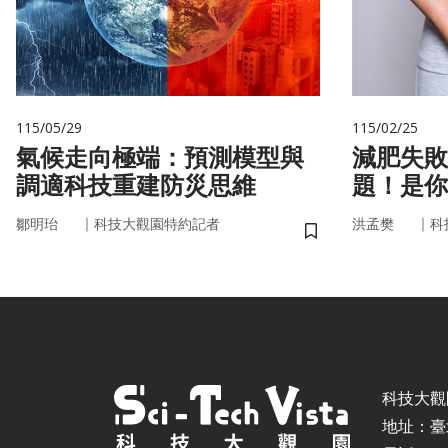
115/05/29
115/02/25
氣候走向極端：預測模型與
減肥失敗
調適科技重建防災思維
題！是你
家」在幫
｜
｜
鄒明珆
科技大觀園特約記者
洪孟樊
科
儲存書籤
科技大觀園 ©
地址：臺