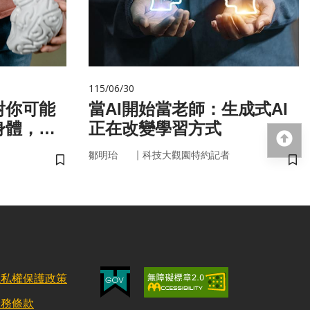
115/06/30
對你可能
當AI開始當老師：生成式AI
身體，才
正在改變學習方式
回
！
｜
鄒明珆
科技大觀園特約記者
儲存書籤
儲
隱私權保護政策
服務條款