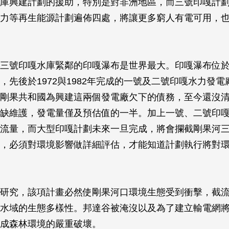
庫興建計劃的援助，特別是對非洲地區，而三號印嘎計
力等再生能源計劃遍佈四處，將讓更多窮人有電可用，
三號印嘎水庫緊鄰的印嘎瀑布是世界最大。印嘎瀑布位
，先後於1972與1982年完成的一號及二號印嘎水力發
剛果共和國為興建這兩個發電廠欠下的債務，至今還沒
缺維護，發電量僅及預估值的一半。加上一號、二號印
流量，而大型印嘎計劃未來一旦完成，將會攔截剛果河
，必須對環境影響做詳細評估，才能知道計劃執行將對
研究，該項計畫必然使剛果河口環境生態受到衝擊，截
水域的生態多樣性。邦達谷被淹沒以及為了建立輸電網
成森林環境的嚴重破壞。