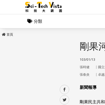
分類
首頁
剛果
103/01/13
｜
張時健
國立
｜
張春炎
卓越
新聞報導
facebook
twitter
剛果民主共和