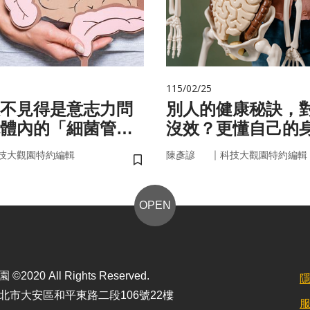
115/02/25
不見得是意志力問
別人的健康秘訣，
體內的「細菌管
沒效？更懂自己的
你囤油
更能「精準健康」
｜
技大觀園特約編輯
陳彥諺
科技大觀園特約編輯
儲存書籤
OPEN
2020 All Rights Reserved.
北市大安區和平東路二段106號22樓