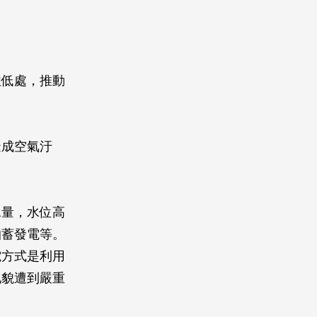
往低處，推動
造成空氣汙
水量，水位高
抽蓄發電等。
電方式是利用
地貌遭到嚴重