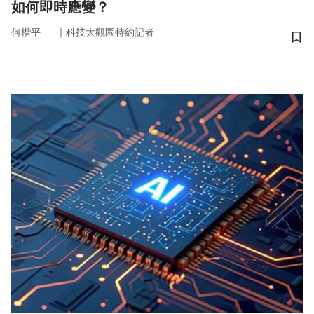
如何即時應變？
｜
何楷平
科技大觀園特約記者
儲