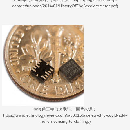
content/uploads/2014/01/HistoryOfTheAccelerometer.pdf)
當今的三軸加速度計。(圖片來源：
https://www.technologyreview.com/s/530166/a-new-chip-could-add-
motion-sensing-to-clothing/)