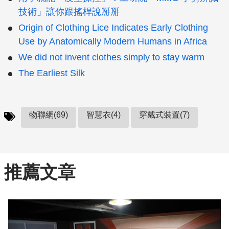
技術」讓你跟搖桿說掰掰
Origin of Clothing Lice Indicates Early Clothing
Use by Anatomically Modern Humans in Africa
We did not invent clothes simply to stay warm
The Earliest Silk
物聯網(69)
智慧衣(4)
穿戴式裝置(7)
推薦文章