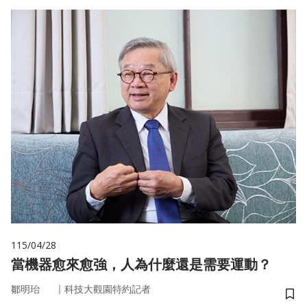
115/04/28
當機器愈來愈強，人為什麼還是需要運動？
｜
鄒明珆
科技大觀園特約記者
儲