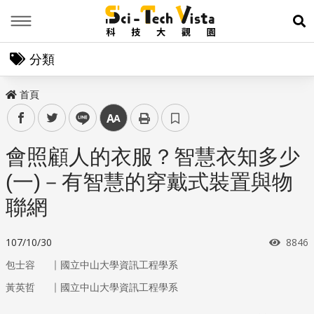
Menu
展
分類
首頁
facebook
twitter
line
中
會照顧人的衣服？智慧衣知多少
(一)－有智慧的穿戴式裝置與物
聯網
瀏覽
107/10/30
8846
｜
包士容
國立中山大學資訊工程學系
｜
黃英哲
國立中山大學資訊工程學系