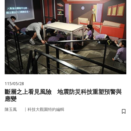
115/05/28
斷層之上看見風險 地震防災科技重塑預警與
應變
｜
陳玉鳳
科技大觀園特約編輯
儲