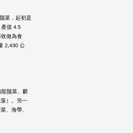
龍鬚菜，起初是
值 4.5
採收做為食
,430 公
如龍鬚菜、麒
尾藻）。另一
紫菜、海帶、