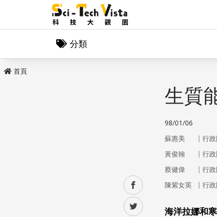
分類
首頁
生質
98/01/06
｜
蘇惠美
行政
｜
黃俊翰
行政
｜
蔡健偉
行政
｜
facebook
陳紫女英
行政
twitter
海洋拉娜和寒