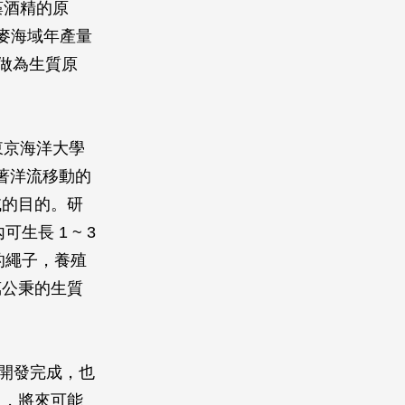
藻酒精的原
丹麥海域年產量
藻做為生質原
東京海洋大學
著洋流移動的
域的目的。研
長 1 ~ 3
的繩子，養殖
 萬公秉的生質
已開發完成，也
中，將來可能