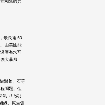
並能和魚蝦共
，最長達 60
殖。由美國能
實深層海水可
和強大暴風
、龍鬚菜、石蓴
工程問題。但
然氣（甲烷）
傷組織、原生質