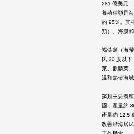
281 億美元
養殖種類是海
的 95％。
類）、海膜和
褐藻類（海帶
氏 20 度
菜、麒麟菜、
溫和熱帶海域
藻類主要養殖
國，產量約 8
產量約 12
改善沿海居民
工作機會。