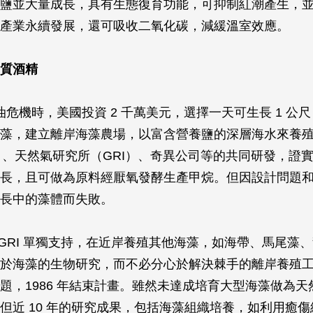
鹽並大量成長，具有生態復育功能，可抑制紅潮產生，
產業永續發展，還可吸收二氧化碳，減緩溫室效應。
質酒精
石油危機時，美國投資 2 千萬美元，選擇一天可生長 1 公尺
藻，建立離岸海藻農場，以富含營養鹽的深層海水來養
）、天然氣研究所（GRI）、奇異公司等的共同研發，證
長，且可做為原料經厭氧發酵生產甲烷。但因設計問題
長中的藻體而失敗。
末由 GRI 單獨支持，在近岸養殖其他海藻，如海帶、馬尾藻
於海藻的生物研究，而不必分心於解決棘手的離岸養殖
題，1986 年結束計畫。雖然未達成培育大型海藻做為天
但近 10 年的研究成果，包括海藻組織培養，如利用癒