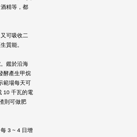
、酒精等，都
，又可吸收二
類生質能。
電。鑑於沿海
發酵產生甲烷
示範場每天可
10 千瓦的電
殘渣則可做肥
 ~ 4 日增