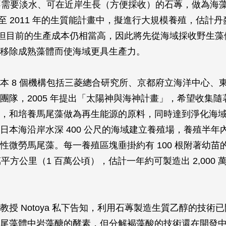
、不需要淡水、可在近岸生長（方便採收）的石蓴，做為海
7 至 2011 年的生質能計畫中，擬進行大規模養殖，估計
噸。但目前的生產成本仍相當高，因此將先從海域採收野生
移除成熟藻體而使海域更具生產力。
本 8 個機構包括三菱總合研究所、京都府立海洋中心、
團隊，2005 年提出「太陽神與海神計畫」，希望收集隨
，和培養馬尾藻做為再生能源的原料，同時達到淨化海
本海沿岸水深 400 公尺的海域建立養殖場，養殖半年內可生
性微勞馬尾藻。每一養殖區塊垂掛約有 100 根附著幼苗
萬平方公里（1 百萬公頃），估計一年約可製造出 2,000
教授 Notoya 私下告知，利用石蓴製造生質乙醇的技術
尾藻體中岩藻醣的酵素，但分解褐藻酸的技術還在開發