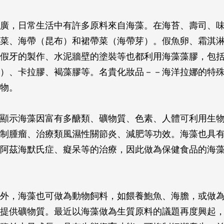
廣，日常生活中有許多原料來自海藻。在海苔、壽司、
菜、海帶（昆布）和裙帶菜（海帶芽）。假魚卵、霜淇
假牙的製作、水泥牆壁的塗裝等也都利用海藻藻膠，包
寒天）、卡拉膠、褐藻膠等。名貴化妝品－－海洋拉娜的特
物。
顯示海藻因富有多醣類、礦物質、色素、人體可利用生
制腫瘤、治療類風濕性關節炎、減肥等功效。海藻也具
阿茲海默氏症、癡呆等的治療，因此做為保健食品的海
外，海藻也可做為動物飼料，如餵養鮑魚、海膽，或做
提供礦物質。最近以海藻做為生質原料的議題再度興起