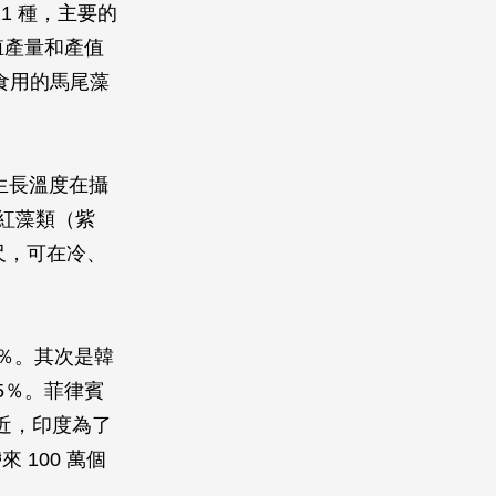
21 種，主要的
殖產量和產值
食用的馬尾藻
適生長溫度在攝
。紅藻類（紫
尺，可在冷、
0％。其次是韓
75％。菲律賓
最近，印度為了
100 萬個