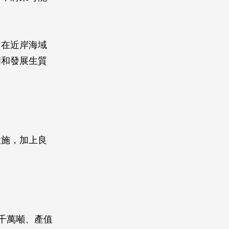
，在近岸海域
精和發展生質
。
設施，加上良
 千萬噸、產值