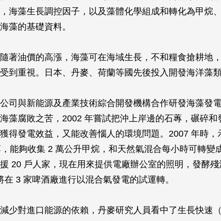
，海藻生長調控因子，以及藻體化學組成和轉化為甲烷
海藻的基礎資料。
隨著油價的高漲，海藻可在海域生長，不和糧食搶耕地
受到重視。日本、丹麥、荷蘭等國先後投入開發海洋藻
公司與新能源及產業技術綜合開發機構合作研發海藻發
海藻腐敗之苦，2002 年嘗試把沖上岸邊的石蓴，碾碎和
獲得發電效益，又能改善惱人的環境問題。2007 年時，
海藻，能夠收集 2 萬公升甲烷，和天然氣混合每小時可轉變成 
援 20 戶人家，現在用來提供電廠辦公室的照明，發酵
年將在 3 家啤酒廠進行以混合氣發電的試運轉。
減少對進口能源的依賴，丹麥研究人員看中了生長快速（每 3