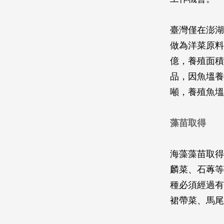
臺灣僅在澎湖
做為洋菜原料，
億，養殖面積
品，因魚塭養殖
噸，養殖魚塭 
藻苗取得
海藻藻苗取得
麟菜、石蓴等
種必須經過有
裙帶菜、馬尾