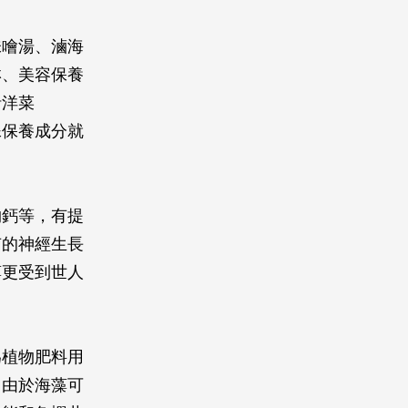
味噲湯、滷海
淋、美容保養
括洋菜
殊保養成分就
物鈣等，有提
有的神經生長
藻更受到世人
為植物肥料用
，由於海藻可