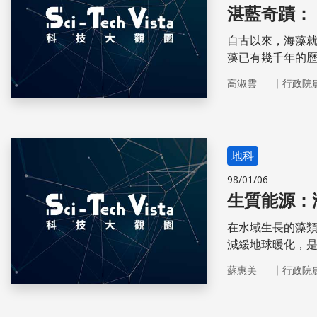
湛藍奇蹟：
自古以來，海藻
藻已有幾千年的
們食用海藻與使
｜
高淑雲
行政院
地科
98/01/06
生質能源：
在水域生長的藻
減緩地球暖化，
｜
蘇惠美
行政院