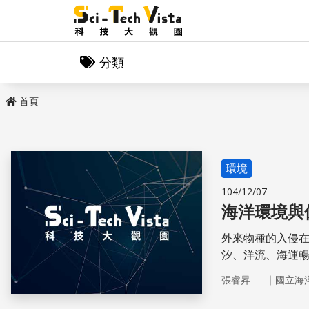
分類
首頁
環境
104/12/07
海洋環境與
外來物種的入侵
汐、洋流、海運
洋生物的異地移
｜
張睿昇
國立海