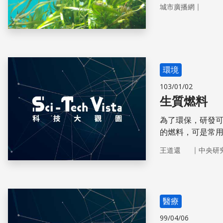
｜
城市廣播網
環境
103/01/02
生質燃料
為了環保，研發
的燃料，可是常
量。
｜
王道還
中央研
醫療
99/04/06