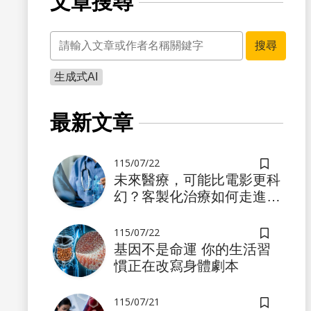
文章搜尋
關鍵字
搜尋
生成式AI
書籤
最新文章
115/07/22
儲存書籤
未來醫療，可能比電影更科
幻？客製化治療如何走進真
實世界
115/07/22
儲存書籤
基因不是命運 你的生活習
慣正在改寫身體劇本
書籤
115/07/21
儲存書籤