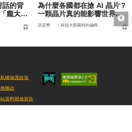
對話的背
為什麼各國都在搶 AI 晶片？
與「龐大算
一顆晶片真的能影響世界
回
嗎？
｜
洪孟樊
科技大觀園特約編輯
儲存書籤
儲
隱私權保護政策
服務條款
網站資料開放宣告
更新日期：115/08/03 訪客人數：152712858