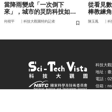
當降雨變成「一次倒下
從看見數
來」，城市的災防科技如何
棒教練角
即時應變？
｜
｜
何楷平
科技大觀園特約記者
陳玉鳳
科
儲存書籤
科技大觀園 ©
地址：臺
電話：02-
信箱：nstc
建議瀏覽器：IE11.0以上、Firefox、Chrome(螢幕設