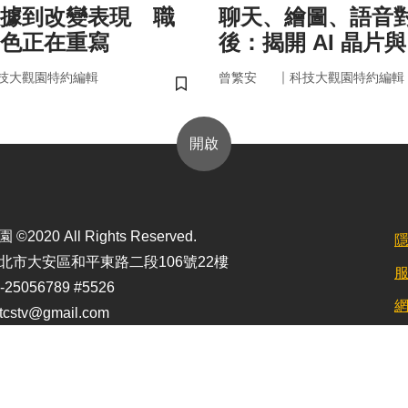
據到改變表現 職
聊天、繪圖、語音
色正在重寫
後：揭開 AI 晶片
力」的真面目
｜
技大觀園特約編輯
曾繁安
科技大觀園特約編輯
儲存書籤
開啟
2020 All Rights Reserved.
北市大安區和平東路二段106號22樓
25056789 #5526
stv@gmail.com
定最佳顯示效果為1920*1080)