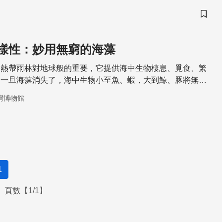
儲存
樣性：妙用無窮的海藻
如熱帶雨林對地球般的重要，它提供海中生物棲息、覓食、繁
。一旦海藻消失了，海中生物小至魚、蝦，大到鯨、豚將無以
灣博物館
1
頁數【1/1】