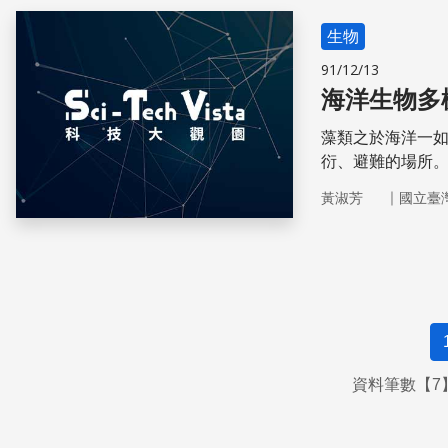
生物
91/12/13
海洋生物多
藻類之於海洋一
衍、避難的場所
維生。
｜
黃淑芳
國立臺
資料筆數【7】