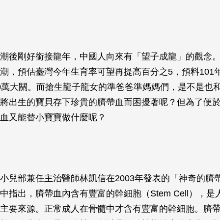
潮後剛好銜接龍年，中國人向來有「望子成龍」的觀念
潮，預估臺灣今年生育率可望再提高百分之5，預料101
0萬大關。而搶生龍子龍女的準爸爸準媽媽們，是不是也
將出生的寶貝存下珍貴的臍帶血而困擾著呢？但為了便
血又能替小寶寶做什麼呢？
小兒部兼任主治醫師林凱信在2003年發表的「神奇的臍
中指出，臍帶血內含有豐富的幹細胞（Stem Cell），
主要來源。正常成人在骨髓中才含有豐富的幹細胞。臍