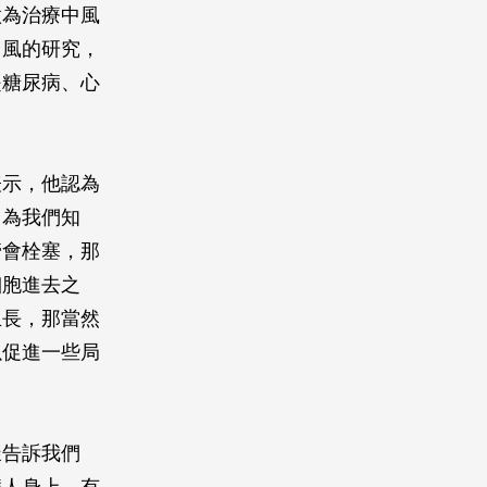
做為治療中風
中風的研究，
是糖尿病、心
表示，他認為
因為我們知
管會栓塞，那
細胞進去之
生長，那當然
以促進一些局
」
樣告訴我們
病人身上，有