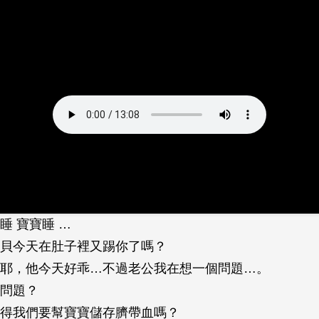
睡 寶寶睡 …
貝今天在肚子裡又踢你了嗎？
耶，他今天好乖…不過老公我在想一個問題…。
問題？
得我們要幫寶寶儲存臍帶血嗎？