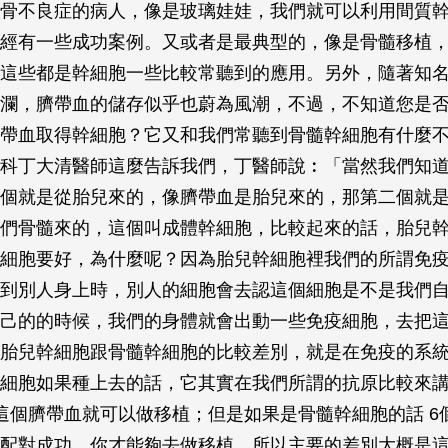
骨不良症的病人，像是玻璃娃娃，我們就可以利用間質
經有一些成功案例。又或者是最典型的，像是骨髓移植
這些都是幹細胞一些比較常聽到的應用。另外，隨著知
瀾，臍帶血的儲存似乎也蔚為風潮，不過，不知道您是
帶血取得幹細胞？它又和我們常聽到骨髓幹細胞有什麼
科丁大清醫師這麼告訴我們，丁醫師說︰「當然我們知
個就是從胎兒來的，像臍帶血是胎兒來的，那第二個就
們骨髓來的，這個叫成體幹細胞，比較起來的話，胎兒
細胞要好，為什麼呢？因為胎兒幹細胞裡我們的所謂免
到別人身上時，別人的細胞會去認這個細胞是不是我們
己的的時候，我們的身體就會出動一些免疫細胞，去把
胎兒幹細胞跟骨髓幹細胞的比較差別，就是在免疫的系
細胞如果種上去的話，它其實在我們所謂的抗原比較來講
這個臍帶血就可以做移植；但是如果是骨髓幹細胞的話 6
配對成功，你才能夠去做移植，所以主要的差別大概是