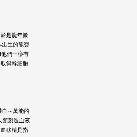
。於是龍年掀
年出生的龍寶
和他們一樣有
於取得幹細胞
帶血～萬能的
是人類製造血液
帶血移植是指