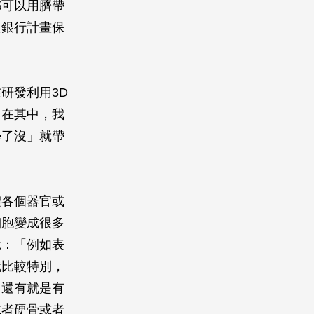
都可以用臍帶
血銀行計畫保
研發利用3D
？在其中，我
學了沒」就帶
體各個器官或
細胞變成很多
說：「例如表
就比較特別，
，還有就是有
或者硬骨或者