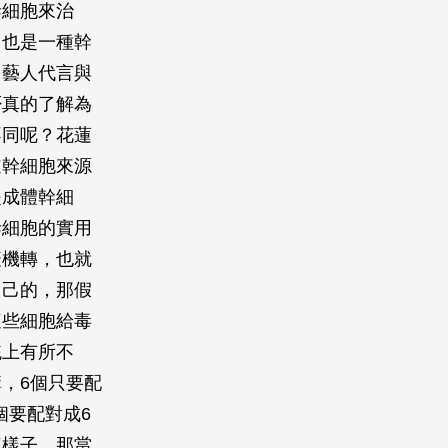
幹細胞來治
，也是一種幹
名藝人代言與
否真的了解為
不同呢？花蓮
道幹細胞來源
是成體幹細
幹細胞的實用
疫機轉，也就
自己的，那假
這些細胞給毒
統上有所不
，6個只要配
個要配對成6
這樣子，那當