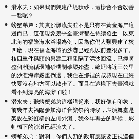
潛水夫：如果我們興建凸堤積砂，這樣會不會改善
一點呢？
螃蟹弟弟：其實沙灘流失並不是只有在黃金海岸這
邊而已，這個現象幾乎全臺灣都在持續發生。以東
北角的福隆海水浴場為例，因為你們人類興建了核
四廠，現在福隆海域的沙灘已經跟以前差很多了。
核四重件碼頭的興建工程阻隔了漂沙回流，已經將
整個潮流循環補砂機制破壞殆盡，綿延將近三公里
的沙灘海岸嚴重倒退，我住在那裡的叔叔現在已經
快要沒有地方可以散步了。而且在這樣下去臺灣就
看不到漂亮的海灘了啦！
潛水夫：聽螃蟹弟弟這樣講起來，我好像有印象，
前幾年去福隆參加海洋音樂祭的時候，表演舞臺是
架設在彩虹橋的左側外灘，我今年再去的時候，彩
虹橋下的沙灘已經流失了。
螃蟹弟弟：對啊，你們人類的政府應該要正視這個