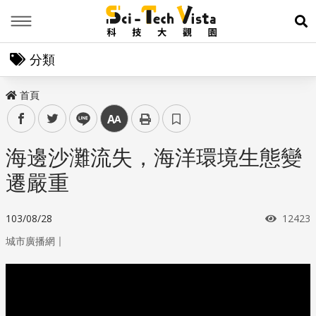
Menu
展
分類
首頁
facebook
twitter
line
中
海邊沙灘流失，海洋環境生態變
遷嚴重
瀏覽次
103/08/28
12423
｜
城市廣播網