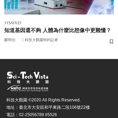
115/07/21
知道基因還不夠 人體為什麼比想像中更難懂？
｜
鄒明珆
科技大觀園特約記者
儲
科技大觀園 ©2020 All Rights Reserved.
地址：臺北市大安區和平東路二段106號22樓
電話：02-25056789 #5526