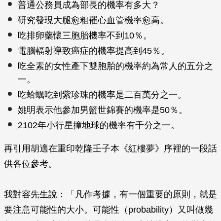
普通公務員成為部長的機率有多大？
研究發現大腿愈粗罹心血管機率愈高。
吃排卵藥懷三胞胎機率不到10％。
電腦輻射導致癌症的機率提高到45％。
吃全素的女性產下雙胞胎的機率約為常人的五分之
一。
吃蛤蠣吃到紫珍珠的機率是二百萬分之一。
姚明表示他參加男籃世錦賽的機率是50％。
2102年小行星撞地球的機率有千分之一。
再引用胡適在重印乾隆壬子本《紅樓夢》序裡的一段話
供各位參考。
我對容先生說：「凡作考據，有一個重要的原則，就是
要注意可能性的大小。可能性（probability）又叫做幾