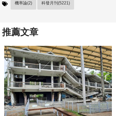
機率論(2)
科發月刊(5221)
推薦文章