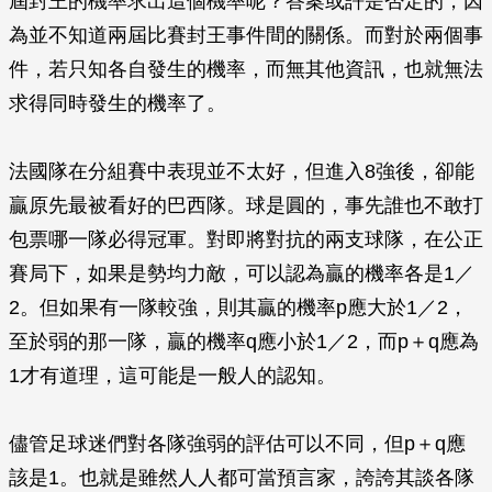
屆封王的機率求出這個機率呢？答案或許是否定的，因
為並不知道兩屆比賽封王事件間的關係。而對於兩個事
件，若只知各自發生的機率，而無其他資訊，也就無法
求得同時發生的機率了。
法國隊在分組賽中表現並不太好，但進入8強後，卻能
贏原先最被看好的巴西隊。球是圓的，事先誰也不敢打
包票哪一隊必得冠軍。對即將對抗的兩支球隊，在公正
賽局下，如果是勢均力敵，可以認為贏的機率各是1／
2。但如果有一隊較強，則其贏的機率p應大於1／2，
至於弱的那一隊，贏的機率q應小於1／2，而p＋q應為
1才有道理，這可能是一般人的認知。
儘管足球迷們對各隊強弱的評估可以不同，但p＋q應
該是1。也就是雖然人人都可當預言家，誇誇其談各隊