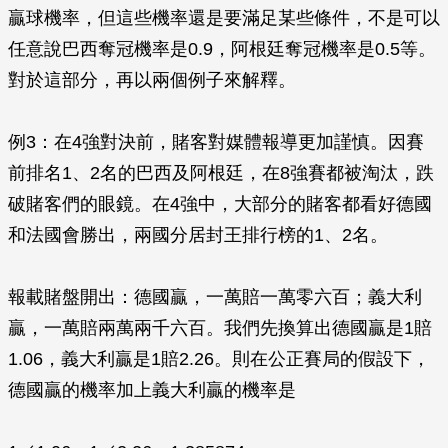
贏球機率，但這些機率還是要滿足某些條件，不是可以
任意說巴西奪冠機率是0.9，阿根廷奪冠機率是0.5等。
對於這部分，再以兩個例子來解釋。
例3：在4強對決前，賭客對媒體報導更加謹慎。因賽
前排名1、2名的巴西及阿根廷，在8強賽都被淘汰，跌
破賭客們的眼鏡。在4強中，大部分的賭客都看好德國
和法國會勝出，兩國分居封王排行榜的1、2名。
報載賭盤開出：德國贏，一萬賠一萬零六百；義大利
贏，一萬賠兩萬兩千六百。我們先換算出德國贏是1賠
1.06，義大利贏是1賠2.26。則在公正賽局的假設下，
德國贏的機率加上義大利贏的機率是