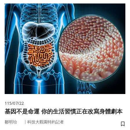
115/07/22
基因不是命運 你的生活習慣正在改寫身體劇本
｜
鄒明珆
科技大觀園特約記者
儲