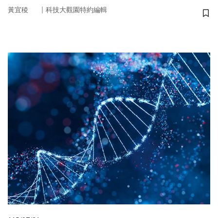
｜
黃宜稜
科技大觀園特約編輯
儲