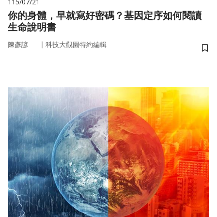
115/07/21
你的身體，早就寫好密碼？基因定序如何閱讀
生命說明書
｜
陳彥諺
科技大觀園特約編輯
儲