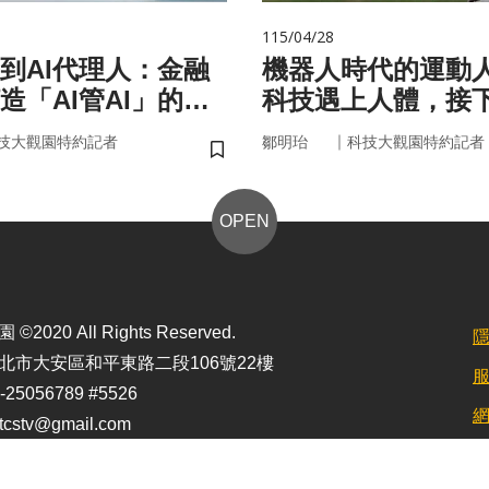
115/04/28
手到AI代理人：金融
機器人時代的運動
造「AI管AI」的新
科技遇上人體，接
？
接手？
｜
技大觀園特約記者
鄒明珆
科技大觀園特約記者
儲存書籤
OPEN
2020 All Rights Reserved.
北市大安區和平東路二段106號22樓
25056789 #5526
stv@gmail.com