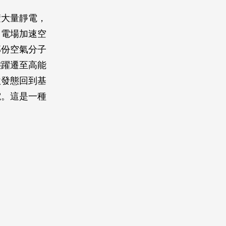
積大量靜電，
。電場加速空
部份空氣分子
態躍遷至高能
激發態回到基
電。這是一種