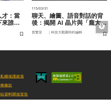
115/03/31
人才：當
聊天、繪圖、語音對話的背
下來誰來
後：揭開 AI 晶片與「龐大算
回
力」的真面目
｜
曾繁安
科技大觀園特約編輯
儲存書籤
儲
隱私權保護政策
服務條款
網站資料開放宣告