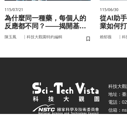
115/07/21
115/06/30
為什麼同一種藥，每個人的
從AI助
反應都不同？——揭開基因
業如何打
的用藥密碼
治理模式
｜
｜
陳玉鳳
科技大觀園特約編輯
賴郁薇
科
儲存書籤
科技大觀園 ©
地址：臺
電話：02-
信箱：nstc