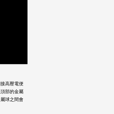
刷接高壓電便
機頂部的金屬
金屬球之間會