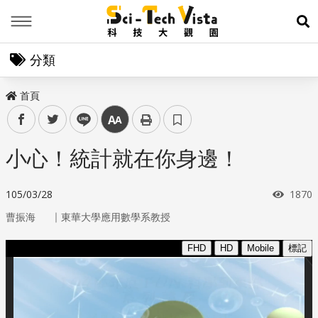
Menu
展
分類
首頁
facebook
twitter
line
中
小心！統計就在你身邊！
瀏覽
105/03/28
1870
｜
曹振海
東華大學應用數學系教授