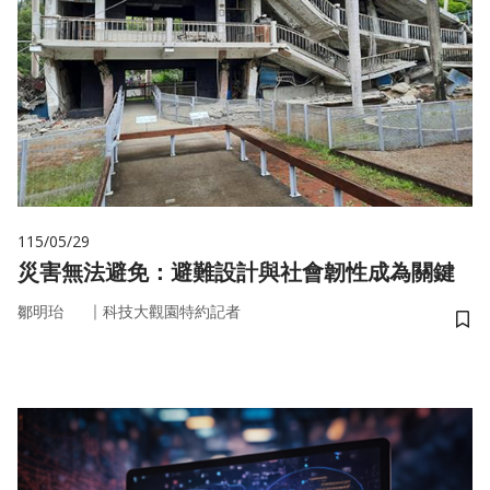
115/05/29
災害無法避免：避難設計與社會韌性成為關鍵
｜
鄒明珆
科技大觀園特約記者
儲