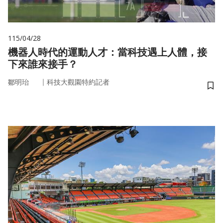
115/04/28
機器人時代的運動人才：當科技遇上人體，接
下來誰來接手？
｜
鄒明珆
科技大觀園特約記者
儲