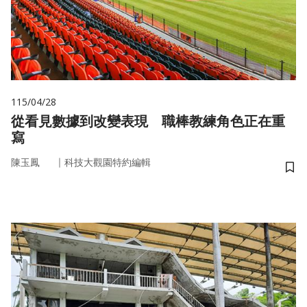
115/04/28
從看見數據到改變表現 職棒教練角色正在重
寫
｜
陳玉鳳
科技大觀園特約編輯
儲