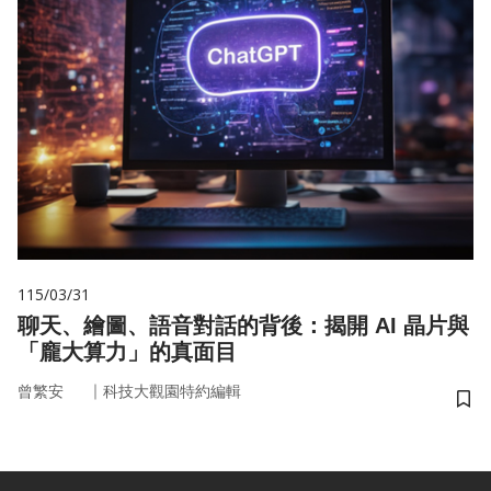
115/03/31
聊天、繪圖、語音對話的背後：揭開 AI 晶片與
「龐大算力」的真面目
｜
曾繁安
科技大觀園特約編輯
儲