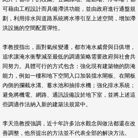
可藉由工程設計而具備滯洪功能，並由政府進行通盤規
劃，利用排水與道路系統將水導引至上述空間，增加滯
洪設施的空間配置彈性。
李教授指出，面對氣候變遷，都市淹水威脅與日俱增，
追求讓淹水衝擊減至最低的調適策略需要政府與社會共
同努力。具體可行的方式包含：強化現有建築物的防淹
能力，例如一樓和地下空間入口加裝擋水閘板、在閘板
內側的攔截水溝、蓄水池和抽排水機；強化排水系統；
避免將機電、網路、通訊設備設於地下室，並將上述這
些調適作法納入新的建築法規當中。
李天浩教授強調，近十年許多治水觀念與做法都還在改
善調整，他所提出的方法並不代表全部的解決方法。