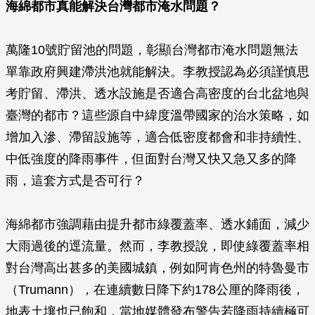
海綿都市真能解決台灣都市淹水問題？
萬隆10號貯留池的問題，彰顯台灣都市淹水問題無法
單靠政府興建滯洪池就能解決。李教授認為必須謹慎思
考貯留、滯洪、透水設施是否適合高密度的台北盆地與
臺灣的都市？這些源自中緯度溫帶國家的治水策略，如
增加入滲、滯留設施等，適合低密度都會和非持續性、
中低強度的降雨事件，但面對台灣又快又急又多的降
雨，這套方式是否可行？
海綿都市強調藉由提升都市綠覆蓋率、透水鋪面，減少
大雨過後的逕流量。然而，李教授說，即使綠覆蓋率相
對台灣高出甚多的美國城鎮，例如阿肯色州的特魯曼市
（Trumann），在連續數日降下約178公厘的降雨後，
地表土壤也已飽和，當地媒體發布警告若降雨持續極可