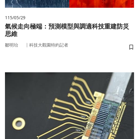
115/05/29
氣候走向極端：預測模型與調適科技重建防災
思維
｜
鄒明珆
科技大觀園特約記者
儲