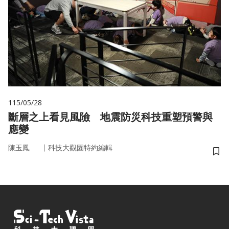
115/05/28
斷層之上看見風險 地震防災科技重塑預警與
應變
｜
陳玉鳳
科技大觀園特約編輯
儲