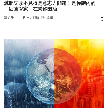
減肥失敗不見得是意志力問題！是你體內的
「細菌管家」在幫你囤油
｜
洪孟樊
科技大觀園特約編輯
儲