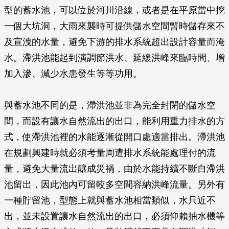
型的蓄水池，可以位於河川沿線，或者是在平原當中挖
一個大坑洞，大雨來襲時可提供儲水空間暫時儲存來不
及宣洩的水量，避免下游的排水系統超出設計容量而淹
水。滯洪池能起到演調節洪水、延緩洪峰來臨時間、增
加入滲、減少水患發生等等功用。
與蓄水池不同的是，滯洪池並非為完全封閉的儲水空
間，而設有讓水自然流出的出口，能利用重力排水的方
式，使滯洪池裡的水能逐漸從開口處適當排出。滯洪池
在規劃興建時就必須考量周遭排水系統能處理付的流
量，避免大量流出釀成災禍，由於水能持續不斷自滯洪
池留出，因此池內可留較多空間容納洪峰流量。另外有
一種貯留池，型態上就與蓄水池相當類似，水只近不
出，並未設置讓水自然流出的出口，必須仰賴抽水機等