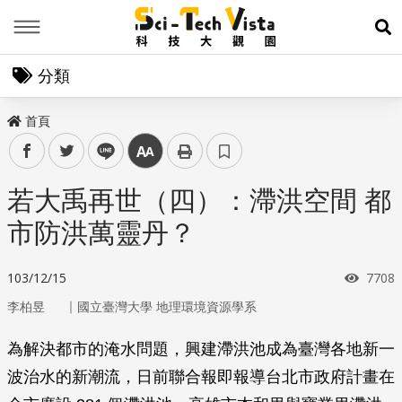
Menu
展
分類
首頁
facebook
twitter
line
中
若大禹再世（四）：滯洪空間 都
市防洪萬靈丹？
瀏覽
103/12/15
7708
｜
李柏昱
國立臺灣大學 地理環境資源學系
為解決都市的淹水問題，興建滯洪池成為臺灣各地新一
波治水的新潮流，日前聯合報即報導台北市政府計畫在