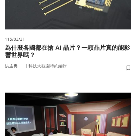
115/03/31
為什麼各國都在搶 AI 晶片？一顆晶片真的能影
響世界嗎？
｜
洪孟樊
科技大觀園特約編輯
儲