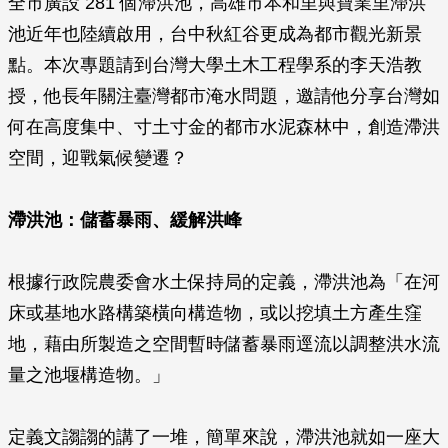
全市廣設 281 個滯洪池，高雄市本和里與寶業里滯洪
池近年也陸續啟用，台中秋紅谷更成為都市觀光新景
點。本次專題請到台灣大學土木工程學系的李天浩教
授，他長年關注臺灣都市淹水問題，邀請他分享台灣如
何在高度集中、寸土寸金的都市水泥森林中，創造滯洪
空間，迎戰氣候變遷？
滯洪池：儲蓄暴雨、緩解洪峰
根據行政院農委會水土保持局的定義，滯洪池為「在河
床或基地水路構築橫向構造物，或以挖填土方產生窪
地，藉由所製造之空間暫時儲蓄暴雨逕流以調整洪水流
量之池堰構造物。」
定義文謅謅的講了一堆，簡單來說，滯洪池就如一座大