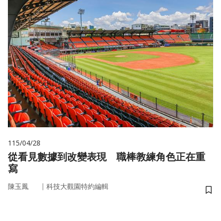
115/04/28
從看見數據到改變表現 職棒教練角色正在重
寫
｜
陳玉鳳
科技大觀園特約編輯
儲