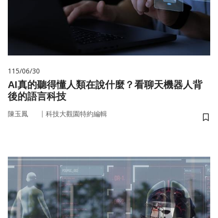
115/06/30
AI真的聽得懂人類在說什麼？看聊天機器人背
後的語言科技
｜
陳玉鳳
科技大觀園特約編輯
儲