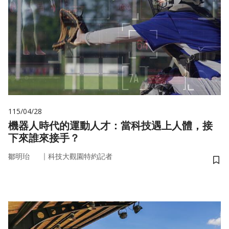
115/04/28
機器人時代的運動人才：當科技遇上人體，接
下來誰來接手？
｜
鄒明珆
科技大觀園特約記者
儲