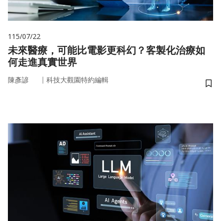
115/07/22
未來醫療，可能比電影更科幻？客製化治療如
何走進真實世界
｜
陳彥諺
科技大觀園特約編輯
儲