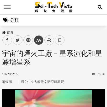
Menu
展
分類
首頁
facebook
twitter
line
中
宇宙的煙火工廠－星系演化和星
遽增星系
瀏覽
102/05/16
5926
｜
黃崇源
國立中央大學天文研究所教授