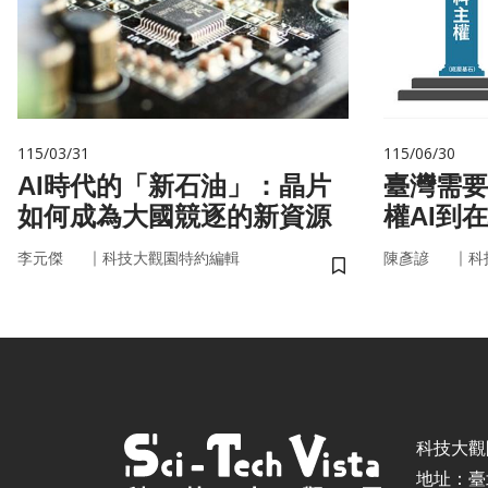
115/03/31
115/06/30
AI時代的「新石油」：晶片
臺灣需要
如何成為大國競逐的新資源
權AI到
｜
｜
李元傑
科技大觀園特約編輯
陳彥諺
科
儲存書籤
科技大觀園 ©
地址：臺