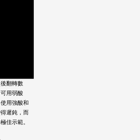
然後翻轉數
者可用弱酸
與使用強酸和
變得遲鈍，而
的極佳示範。