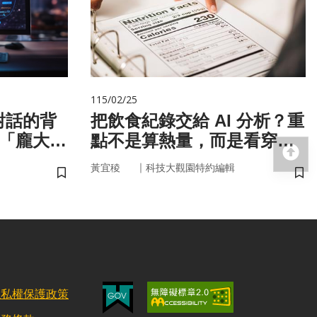
115/02/25
對話的背
把飲食紀錄交給 AI 分析？重
與「龐大算
點不是算熱量，而是看穿你
回
的「飲食習慣」
｜
黃宜稜
科技大觀園特約編輯
儲存書籤
儲
隱私權保護政策