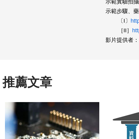
示範實驗拍攝
示範步驟、藥
〔I〕
htt
［II］
ht
影片提供者：
推薦文章