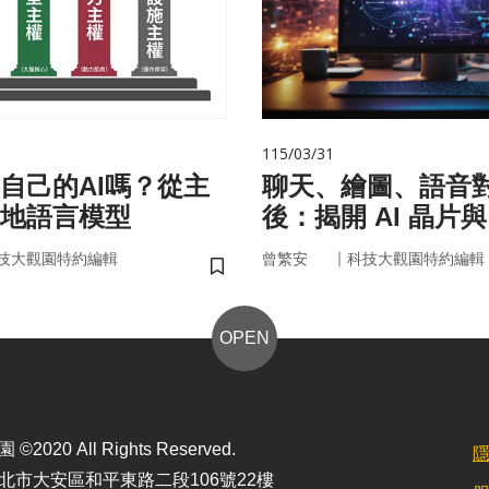
115/03/31
自己的AI嗎？從主
聊天、繪圖、語音
在地語言模型
後：揭開 AI 晶片
力」的真面目
｜
技大觀園特約編輯
曾繁安
科技大觀園特約編輯
儲存書籤
OPEN
2020 All Rights Reserved.
北市大安區和平東路二段106號22樓