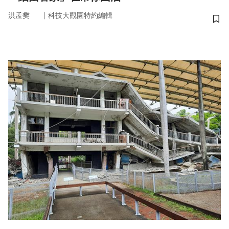
｜
洪孟樊
科技大觀園特約編輯
儲