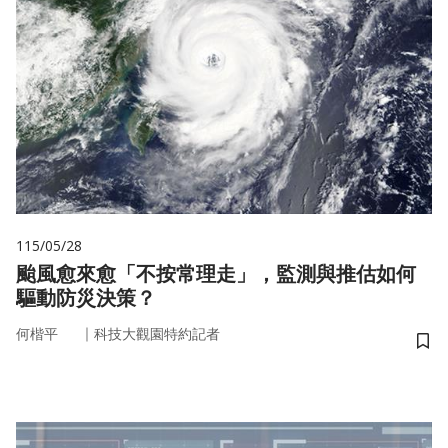
115/05/28
颱風愈來愈「不按常理走」，監測與推估如何
驅動防災決策？
｜
何楷平
科技大觀園特約記者
儲