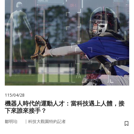
115/04/28
機器人時代的運動人才：當科技遇上人體，接
下來誰來接手？
｜
鄒明珆
科技大觀園特約記者
儲