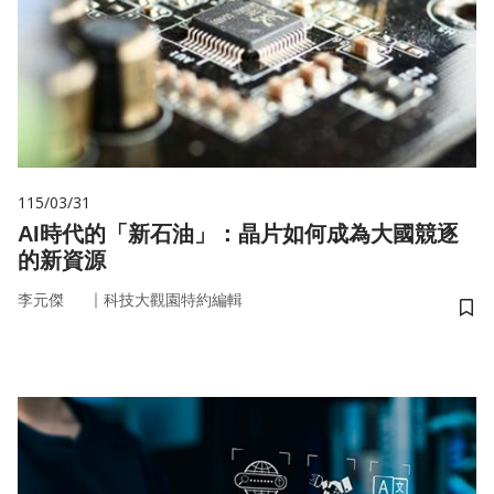
115/03/31
AI時代的「新石油」：晶片如何成為大國競逐
的新資源
｜
李元傑
科技大觀園特約編輯
儲