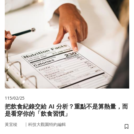
115/02/25
把飲食紀錄交給 AI 分析？重點不是算熱量，而
是看穿你的「飲食習慣」
｜
黃宜稜
科技大觀園特約編輯
儲