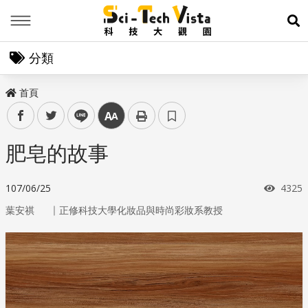
Menu
展
分類
首頁
facebook
twitter
line
中
肥皂的故事
瀏覽
107/06/25
4325
｜
葉安祺
正修科技大學化妝品與時尚彩妝系教授