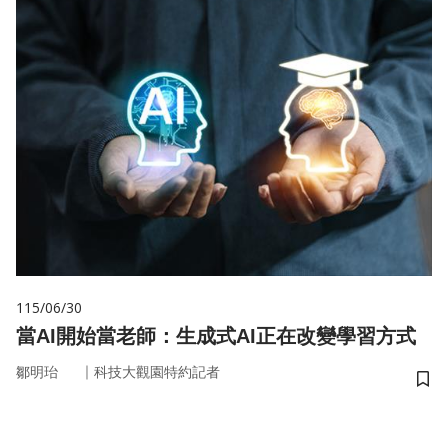
115/06/30
當AI開始當老師：生成式AI正在改變學習方式
｜
鄒明珆
科技大觀園特約記者
儲