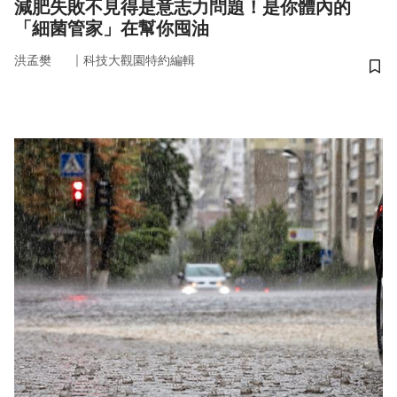
減肥失敗不見得是意志力問題！是你體內的
「細菌管家」在幫你囤油
｜
洪孟樊
科技大觀園特約編輯
儲