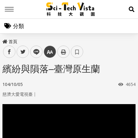
Menu
展
分類
首頁
facebook
twitter
line
中
繽紛與隕落–臺灣原生蘭
瀏覽
104/10/05
4654
｜
慈濟大愛電視臺