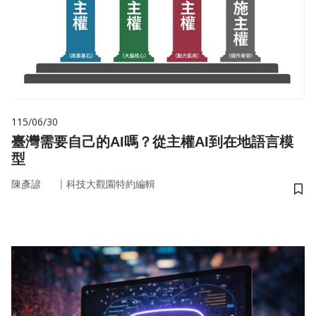
115/06/30
臺灣需要自己的AI嗎？從主權AI到在地語言模
型
｜
陳彥諺
科技大觀園特約編輯
儲