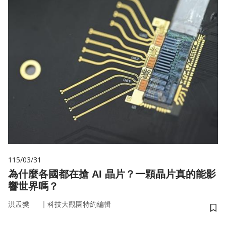
115/03/31
為什麼各國都在搶 AI 晶片？一顆晶片真的能影
響世界嗎？
｜
洪孟樊
科技大觀園特約編輯
儲