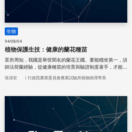
生物
94/08/04
植物保護生技：健康的蘭花種苗
眾所周知，我國是舉世聞名的蘭花王國。要能穩坐第一，須
師法荷蘭經驗，從健康種苗的培育與驗證制度著手，才能提
升蘭花產業的競爭力。
｜
張清安
行政院農業委員會農業試驗所植物病理學系
儲存