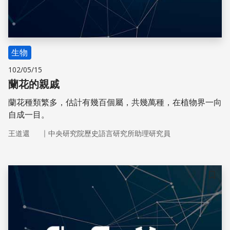
生物
102/05/15
蘭花的親戚
蘭花種類繁多，估計有幾百個屬，共幾萬種，在植物界一向
自成一目。
｜
王道還
中央研究院歷史語言研究所助理研究員
儲存