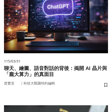
115/03/31
聊天、繪圖、語音對話的背後：揭開 AI 晶片與
「龐大算力」的真面目
｜
曾繁安
科技大觀園特約編輯
儲