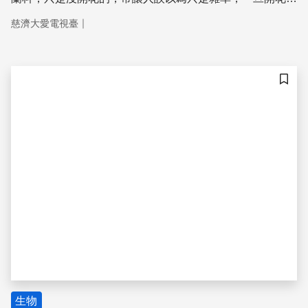
又總有人捷足先登，連根拔起。野生蘭花，一般人的確是難
｜
慈濟大愛電視臺
得一見！ 更多精彩內容請見：http://goo.gl/u6uCDU
儲存
生物