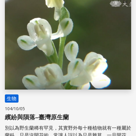
小蘭嶼蝴蝶蘭為標的，完成全世界第一個全基因體解序的蘭
儲存
科植物，此一貢獻背後的功臣非陳虹樺莫屬。
生物
104/10/05
繽紛與隕落–臺灣原生蘭
別以為野生蘭稀有罕見，其實野外每十種植物就有一種屬於
蘭科，只是沒開花的，常讓人誤以為只是雜草，一旦開花，