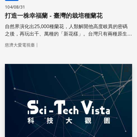
104/08/31
打造一株幸福蘭 - 臺灣的栽培種蘭花
自然界演化出25,000種蘭花，人類解開他高度岐異的密碼
之後，再玩出千、萬種的「新花樣」。台灣只有兩種原生蝴
蝶蘭，卻在半世紀內打造出一個蝴蝶蘭王國。且看台灣的育
｜
慈濟大愛電視臺
種者如何為蘭花錦上添花。
儲存