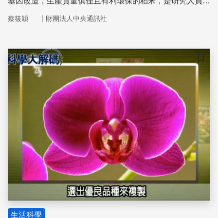
基因改造，生產質量俱佳且有利環保的稻米，是研究人員努
力不懈的目標。
｜
蔡筱穎
財團法人中央通訊社
儲存
生活科學