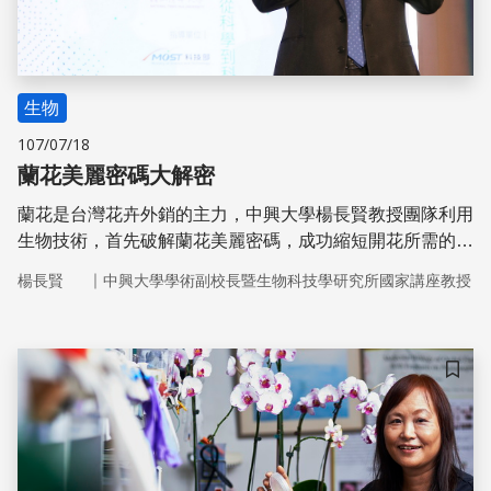
生物
107/07/18
蘭花美麗密碼大解密
蘭花是台灣花卉外銷的主力，中興大學楊長賢教授團隊利用
生物技術，首先破解蘭花美麗密碼，成功縮短開花所需的時
間，也產生多種新的花形，帶來商業上的新潛力。
｜
楊長賢
中興大學學術副校長暨生物科技學研究所國家講座教授
儲存