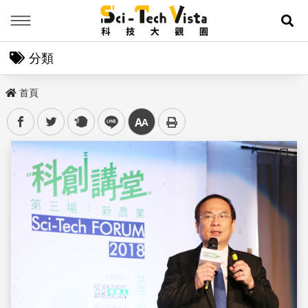
Menu
展
分類
首頁
facebook
twitter
plurk
line
中
儲存