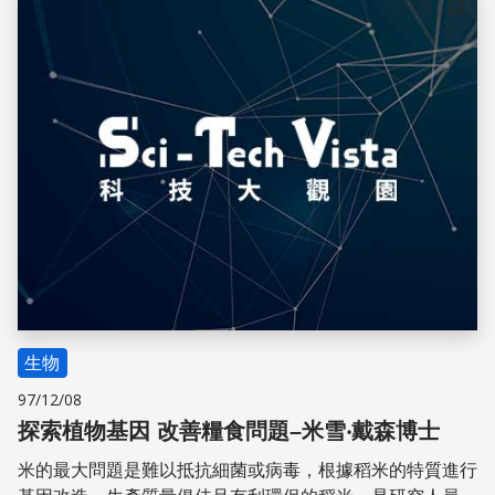
儲存
生物
97/12/08
探索植物基因 改善糧食問題–米雪‧戴森博士
米的最大問題是難以抵抗細菌或病毒，根據稻米的特質進行