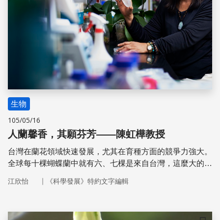
生物
105/05/16
人蘭馨香，其願芬芳——陳虹樺教授
台灣在蘭花領域快速發展，尤其在育種方面的競爭力強大。
全球每十棵蝴蝶蘭中就有六、七棵是來自台灣，這麼大的商
機吸引了許多國家競相投入，包括荷蘭、泰國、越南、中國
｜
江欣怡
《科學發展》特約文字編輯
等，爭相育種，也讓各式的蘭花不斷地在全球競相爭豔綻
放。 成大於2009年成立蘭花研究中心，七年來，該研究中
心努力地建立了蘭花基因資料庫及蘭花功能基因體學，更以