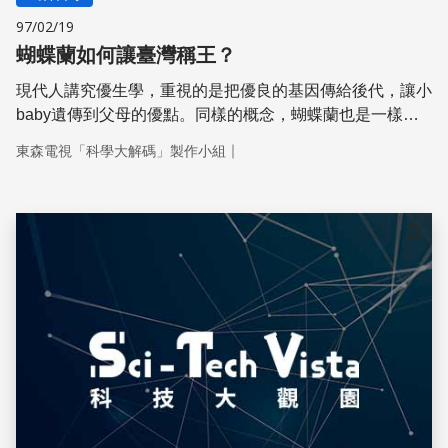
97/02/19
蝴蝶蘭如何讓臺灣稱王？
現代人講究優生學，重視的是把優良的基因傳給後代，讓小
baby遺傳到父母的優點。同樣的概念，蝴蝶蘭也是一樣。
例如擁有特殊花色和有特殊香味的蝴蝶蘭雜交後，就可能培
｜
東森電視「科學大解碼」製作小組
育出花色和香味都與眾不同的新品種。而這樣優生學的概念
之所以重要，可不只是外表的花香和花色而已。
儲存