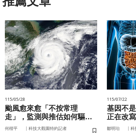
推薦文章
115/05/28
115/07/22
颱風愈來愈「不按常理
基因不是命運 你
走」，監測與推估如何驅動
正在改寫
防災決策？
｜
｜
何楷平
科技大觀園特約記者
鄒明珆
科
儲存書籤