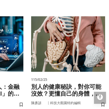
115/02/25
人：金融
別人的健康秘訣，對你可能
I」的新
沒效？更懂自己的身體，才
回
更能「精準健康」！
｜
陳彥諺
科技大觀園特約編輯
儲存書籤
儲