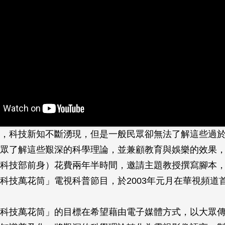
，科技新知不斷湧現，但是一般民眾卻無法了解這些過
眾了解這些艱深的科學理論，並兼顧教育與娛樂的效果
科技部前身）花費兩年半時間，邀請主題教授撰寫腳本
科技萬花筒」電視科普節目，於2003年元月在華視頻道
科技萬花筒」的目標在希望藉由電子媒體方式，以大眾