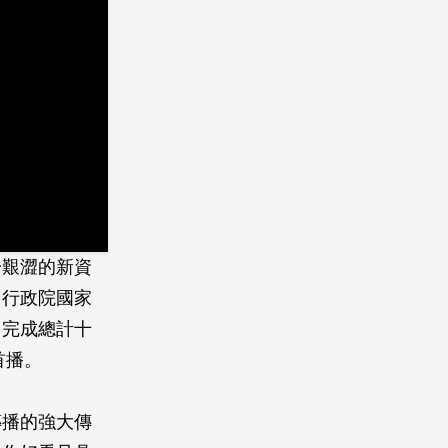
於艱澀的新資
，行政院國家
，完成總計十
首播。
傳播的強大傳