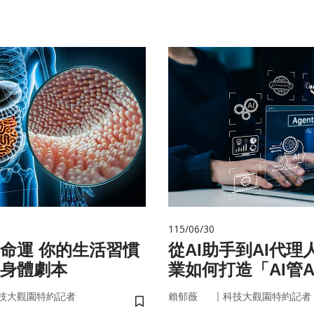
115/06/30
的生活習慣
從AI助手到AI代理
身體劇本
業如何打造「AI管A
治理模式？
｜
技大觀園特約記者
賴郁薇
科技大觀園特約記者
儲存書籤