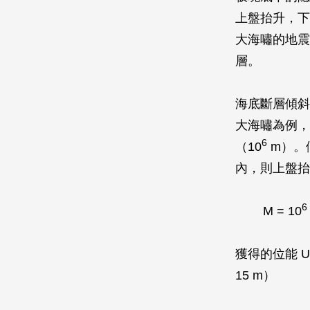
上盤抬升，下
大海嘯的地震
層。
海底斷層傾斜
大海嘯為例，
6
（10
m）。
內，則上盤抬
6
M = 10
獲得的位能 U（
15 m）