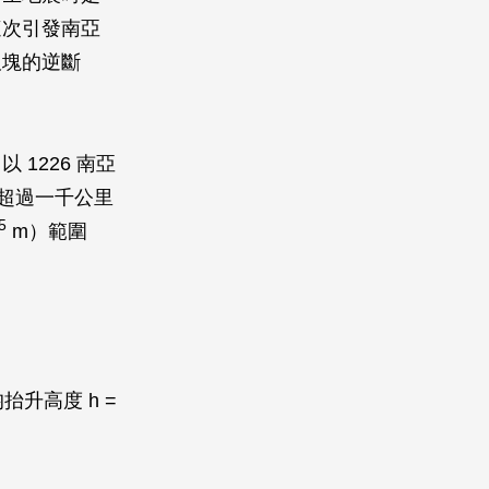
這次引發南亞
板塊的逆斷
1226 南亞
度超過一千公里
5
m）範圍
抬升高度 h =