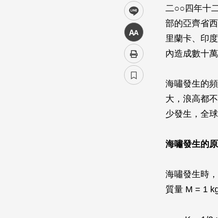
二○○四年十
line
部的亞齊省西
中
里蘭卡、印度
內造成數十萬
海嘯發生的頻
大，浪高都不
少發生，全球
海嘯發生的原
海嘯發生時，沖
質量 M = 1