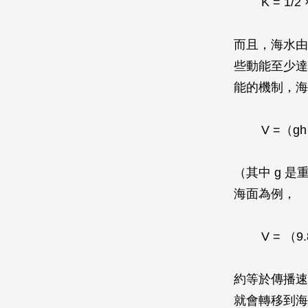
K = 1/2
而且，海水由
些動能至少達
能的機制，海
V =（g
（其中 g 是重
海面為例，
V = （9.
約等於傳播速
就會轉移到海