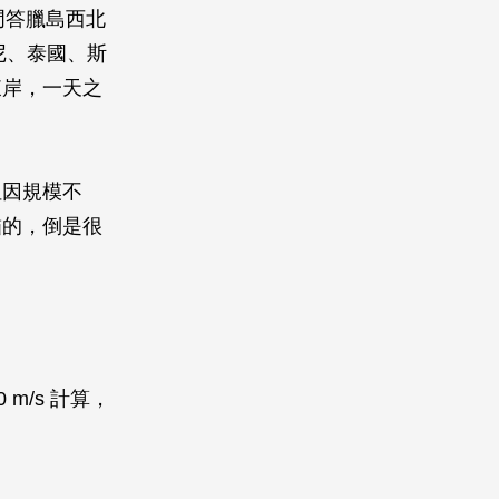
門答臘島西北
尼、泰國、斯
東岸，一天之
但因規模不
嘯的，倒是很
m/s 計算，