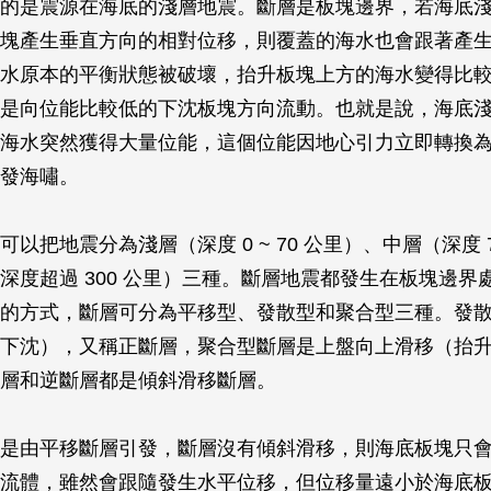
的是震源在海底的淺層地震。斷層是板塊邊界，若海底
塊產生垂直方向的相對位移，則覆蓋的海水也會跟著產
水原本的平衡狀態被破壞，抬升板塊上方的海水變得比
是向位能比較低的下沈板塊方向流動。也就是說，海底
海水突然獲得大量位能，這個位能因地心引力立即轉換
發海嘯。
以把地震分為淺層（深度 0 ~ 70 公里）、中層（深度 70 
深度超過 300 公里）三種。斷層地震都發生在板塊邊界
的方式，斷層可分為平移型、發散型和聚合型三種。發
下沈），又稱正斷層，聚合型斷層是上盤向上滑移（抬
層和逆斷層都是傾斜滑移斷層。
是由平移斷層引發，斷層沒有傾斜滑移，則海底板塊只
流體，雖然會跟隨發生水平位移，但位移量遠小於海底