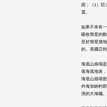
因：（1）巨
震。
如果不幸有一
吸收彗星的動
至於彗星撞地
的。美國亞利
海底山崩塌是
落海底地表，
海底山崩塌曾
外海加納利群
浪的大海嘯。