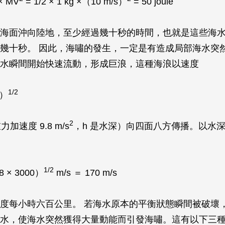
 × MV
= 1/2 × 1 kg ×（10 m/s）
= 50 joule
海面沖向陸地，至少經過幾十秒的時間，也就是這些海
幾十秒。 因此，海嘯的發生，一定是有造成局部海水突
水瞬間開始快速流動，形成巨浪，這種海浪以速度
1/2
h）
2
力加速度 9.8 m/s
，h 是水深）向四面八方傳播。以水
1/2
8 × 3000）
m/s ＝ 170 m/s
度每小時六百公里。 若海水原本的平衡狀態瞬間被破壞
水，使海水突然獲得大量動能而引發海嘯。這有以下三