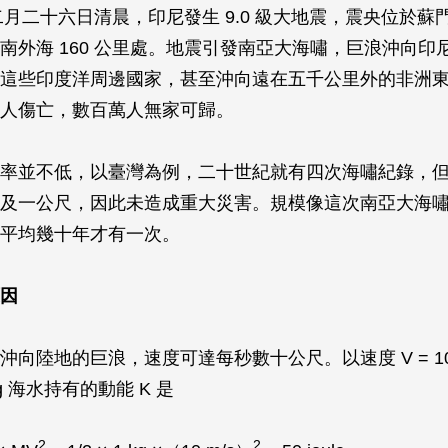
二月二十六日清晨，印尼發生 9.0 級大地震，震央位於蘇
南外海 160 公里處。地震引發南亞大海嘯，巨浪沖向印
這些印度洋周邊國家，甚至沖向遠在五千公里外的非洲
人傷亡，數百萬人無家可歸。
率並不低，以臺灣為例，二十世紀就有四次海嘯紀錄，
及一公尺，因此未造成重大災害。規模像這次南亞大海
平均幾十年才有一次。
因
向陸地的巨浪，速度可達每秒數十公尺。以速度 V = 10 
 kg 海水持有的動能 K 是
2
2