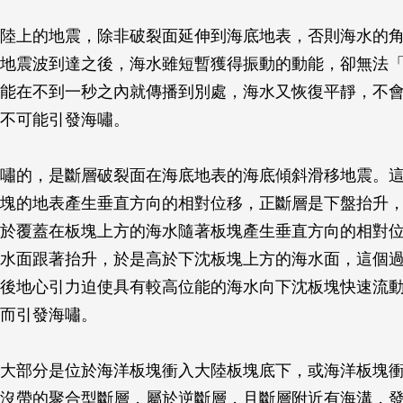
陸上的地震，除非破裂面延伸到海底地表，否則海水的
地震波到達之後，海水雖短暫獲得振動的動能，卻無法
能在不到一秒之內就傳播到別處，海水又恢復平靜，不
不可能引發海嘯。
嘯的，是斷層破裂面在海底地表的海底傾斜滑移地震。
塊的地表產生垂直方向的相對位移，正斷層是下盤抬升
於覆蓋在板塊上方的海水隨著板塊產生垂直方向的相對
水面跟著抬升，於是高於下沈板塊上方的海水面，這個
後地心引力迫使具有較高位能的海水向下沈板塊快速流
而引發海嘯。
大部分是位於海洋板塊衝入大陸板塊底下，或海洋板塊
沒帶的聚合型斷層，屬於逆斷層，且斷層附近有海溝，