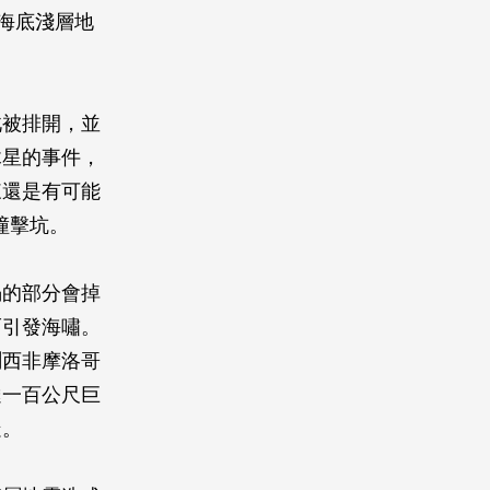
海底淺層地
此被排開，並
木星的事件，
來還是有可能
撞擊坑。
塌的部分會掉
而引發海嘯。
測西非摩洛哥
達一百公尺巨
疑。