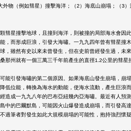
大外物（例如彗星）撞擊海洋；（2）海底山崩塌；（3）
顆彗星撞擊地球，且撞到海洋，則被撞的局部海水會因
能，而形成巨浪，引發大海嘯。一九九四年曾有彗星撞
球，雖然有史以來未曾發生，但在史前曾經發生過，未
桑那州就有一個三萬三千年前產生的直徑1.2公里的彗星
可能引發海嘯的第二個原因。如果海底山發生崩塌，崩
降低位能，轉換為海水的動能，使海水流動，產生巨浪
經造成一九九八年的巴布亞紐幾內亞海嘯。最近有人預
島中的巴爾默島，可能因火山爆發造成崩塌，而引發高
不過筆者對發生如此大規模崩塌的可能性，抱持強烈懷