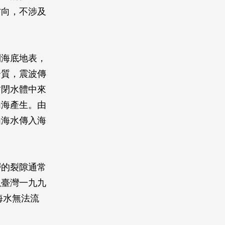
方向，不涉及
到海底地表，
介質，震波傳
封閉水體中來
內海產生。由
由海水傳入海
層的裂隙通常
以臺灣一九九
海水無法流