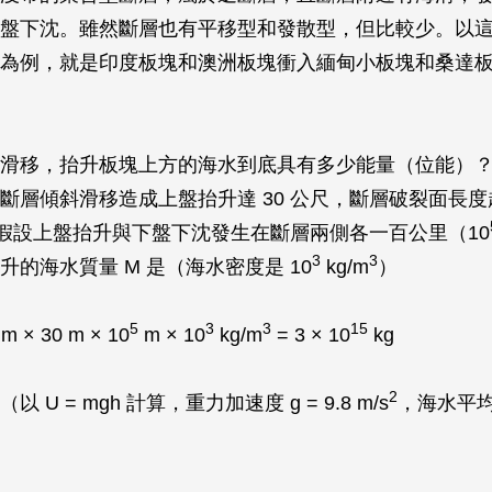
盤下沈。雖然斷層也有平移型和發散型，但比較少。以
為例，就是印度板塊和澳洲板塊衝入緬甸小板塊和桑達
滑移，抬升板塊上方的海水到底具有多少能量（位能）？以 
斷層傾斜滑移造成上盤抬升達 30 公尺，斷層破裂面長
假設上盤抬升與下盤下沈發生在斷層兩側各一百公里（10
3
3
升的海水質量 M 是（海水密度是 10
kg/m
）
5
3
3
15
m × 30 m × 10
m × 10
kg/m
= 3 × 10
kg
2
以 U = mgh 計算，重力加速度 g = 9.8 m/s
，海水平均