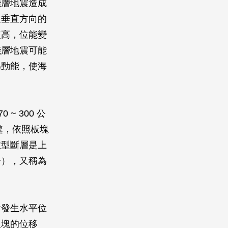
淺層地震造成
生垂直方向的
較高，位能變
淺層地震可能
為動能，使海
~ 300 公
處，依照板塊
散型斷層是上
升），又稱為
會發生水平位
板塊的位移