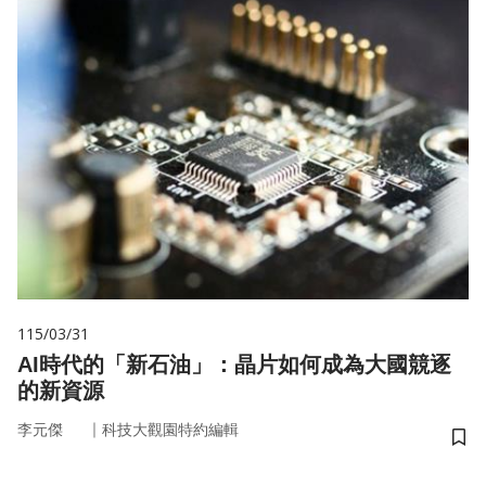
115/03/31
AI時代的「新石油」：晶片如何成為大國競逐
的新資源
｜
李元傑
科技大觀園特約編輯
儲