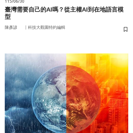
115/06/30
臺灣需要自己的AI嗎？從主權AI到在地語言模
型
｜
陳彥諺
科技大觀園特約編輯
儲