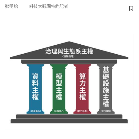
｜
鄒明珆
科技大觀園特約記者
儲