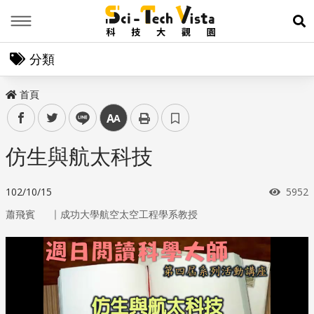
Menu
展
分類
首頁
facebook
twitter
line
中
仿生與航太科技
瀏覽
102/10/15
5952
｜
蕭飛賓
成功大學航空太空工程學系教授