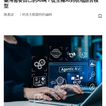
臺灣需要自己的AI嗎？從主權AI到在地語言模
型
｜
陳彥諺
科技大觀園特約編輯
儲