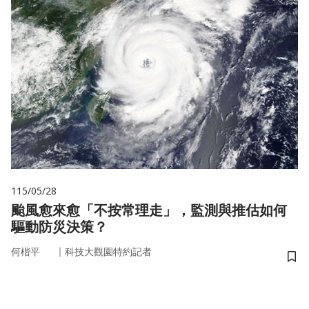
115/05/28
颱風愈來愈「不按常理走」，監測與推估如何
驅動防災決策？
｜
何楷平
科技大觀園特約記者
儲