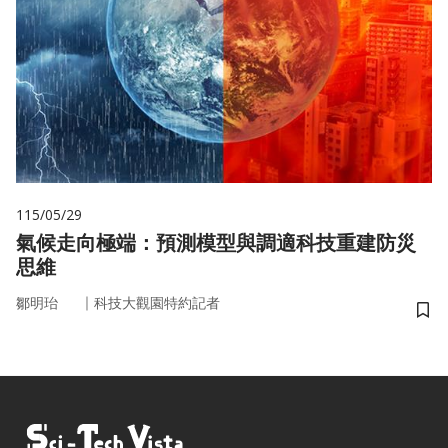
115/05/29
氣候走向極端：預測模型與調適科技重建防災
思維
｜
鄒明珆
科技大觀園特約記者
儲