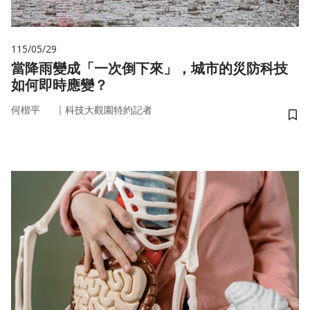
115/05/29
當降雨變成「一次倒下來」，城市的災防科技
如何即時應變？
｜
何楷平
科技大觀園特約記者
儲