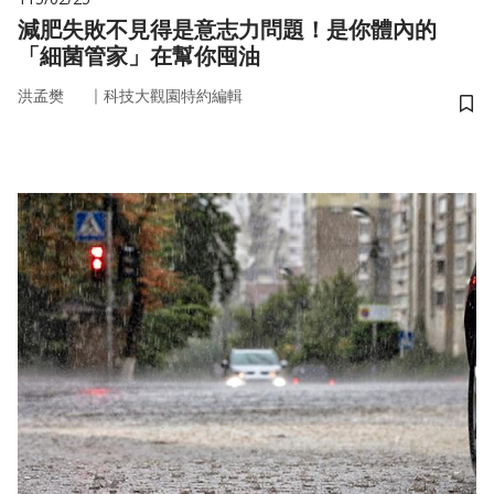
減肥失敗不見得是意志力問題！是你體內的
「細菌管家」在幫你囤油
｜
洪孟樊
科技大觀園特約編輯
儲