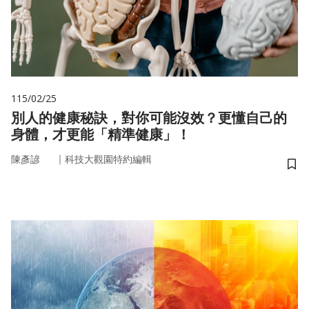
115/02/25
別人的健康秘訣，對你可能沒效？更懂自己的
身體，才更能「精準健康」！
｜
陳彥諺
科技大觀園特約編輯
儲