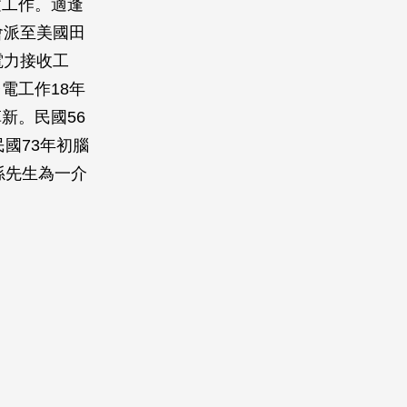
建工作。適逢
會派至美國田
電力接收工
電工作18年
新。民國56
國73年初腦
孫先生為一介