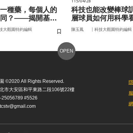
115/04/28
一種藥，每個人的
科技也能改變棒球
同？——揭開基因
層球員如何用科學
碼
｜
技大觀園特約編輯
陳玉鳳
科技大觀園特約編輯
儲存書籤
OPEN
2020 All Rights Reserved.
北市大安區和平東路二段106號22樓
25056789 #5526
stv@gmail.com