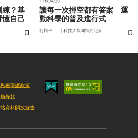
115/04/28
訓練？基
讓每一次揮空都有答案 運
看懂自己
動科學的普及進行式
｜
何楷平
科技大觀園特約記者
儲存書籤
儲
隱私權保護政策
服務條款
網站資料開放宣告