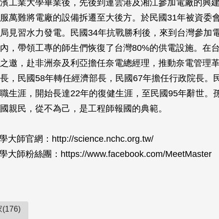
濱工業大學畢業後，先後到連雲港及湘江參加電廠的興
服萬難將電廠的設備拆遷至大後方。於民國31年被資委
局見習水力發電。民國34年抗戰勝利後，來到台灣參加
內，帶領工專的師生們恢復了台灣80%的供電設施。在台
之邀，赴非洲奈及利亞擔任奈電總經理，推動奈電管理革
長，民國58年轉任經濟部長，民國67年擔任行政院長。民
職生涯，開始長達22年的復健生涯，至民國95年辭世。
國親民，從不為己，是工程師報國的典範。
官網：http://science.nchc.org.tw/
師粉絲團：https://www.facebook.com/MeetMaster
176)