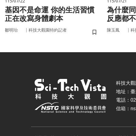
115/07/22
115/07/21
基因不是命運 你的生活習慣
為什麼同
正在改寫身體劇本
反應都不
的用藥密
｜
｜
鄒明珆
科技大觀園特約記者
陳玉鳳
科
儲存書籤
科技大觀園 ©
地址：臺
電話：02-
信箱：nstc