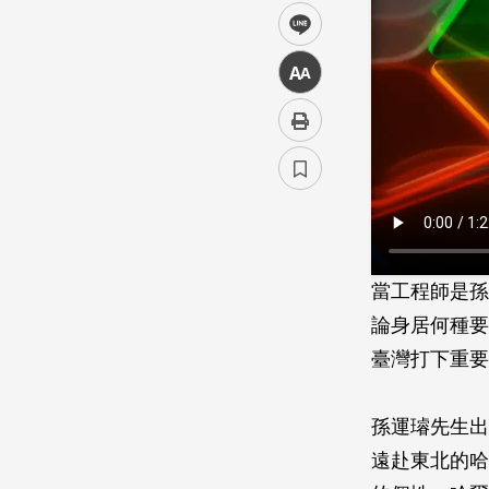
line
中
當工程師是孫
論身居何種要
臺灣打下重要
孫運璿先生出
遠赴東北的哈