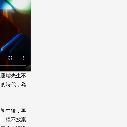
孫運璿先生不
安的時代，為
念初中後，再
關，絕不放棄