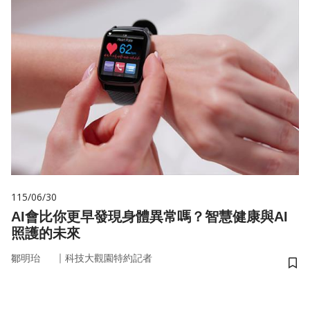
115/06/30
AI會比你更早發現身體異常嗎？智慧健康與AI
照護的未來
｜
鄒明珆
科技大觀園特約記者
儲