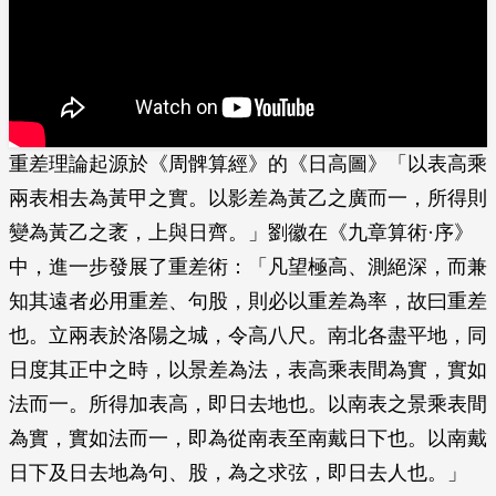
重差理論起源於《周髀算經》的《日高圖》「以表高乘
兩表相去為黃甲之實。以影差為黃乙之廣而一，所得則
變為黃乙之袤，上與日齊。」劉徽在《九章算術·序》
中，進一步發展了重差術：「凡望極高、測絕深，而兼
知其遠者必用重差、句股，則必以重差為率，故曰重差
也。立兩表於洛陽之城，令高八尺。南北各盡平地，同
日度其正中之時，以景差為法，表高乘表間為實，實如
法而一。所得加表高，即日去地也。以南表之景乘表間
為實，實如法而一，即為從南表至南戴日下也。以南戴
日下及日去地為句、股，為之求弦，即日去人也。」