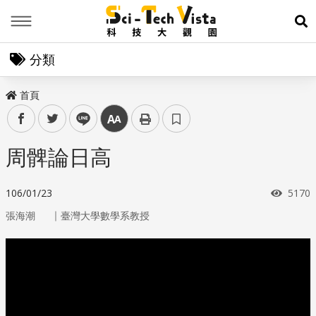
Menu
展
分類
首頁
facebook
twitter
line
中
周髀論日高
瀏覽
106/01/23
5170
｜
張海潮
臺灣大學數學系教授