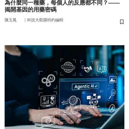
為什麼同一種藥，每個人的反應都不同？——
揭開基因的用藥密碼
｜
陳玉鳳
科技大觀園特約編輯
儲