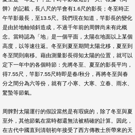
髀》的記載，長八尺的竿會有1.6尺的影長；冬至時正
午竿影最長，至13.5尺。我們現在知道，竿影長的變化
是由於地軸傾斜造成，不過千年前的周髀尚未有此概
念。當時認為「地」是一個平面，太陽在地面以上某個
高度，以等速往返。冬至到夏至期間太陽北移，夏至到
冬至間則南移。藉由測量影長得知太陽的位置，就可以
定下一年中的各個時節：先將冬至、夏至的影長平均，
得7.55尺，竿影7.55尺時即是春/秋分，再將冬至與春
分之間分為六等份，就有了小寒、大寒、立春、雨水、
驚蟄等節氣。
周髀對太陽運行的假設當然是有瑕疵的，除了冬至與夏
至外，其他節氣在當時都還無法被精確的計算。因此，
在古代中國直到清朝初年接受了西方傳教士所帶來的天