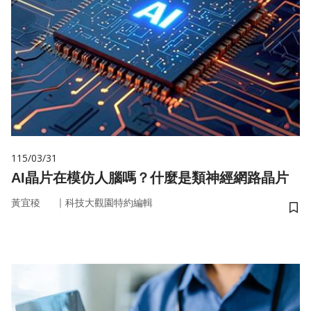
115/03/31
AI晶片在模仿人腦嗎？什麼是類神經網路晶片
｜
黃宜稜
科技大觀園特約編輯
儲