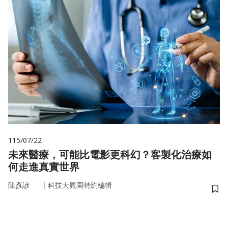
115/07/22
未來醫療，可能比電影更科幻？客製化治療如
何走進真實世界
｜
陳彥諺
科技大觀園特約編輯
儲