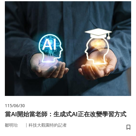
115/06/30
當AI開始當老師：生成式AI正在改變學習方式
｜
鄒明珆
科技大觀園特約記者
儲