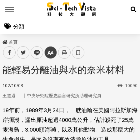
Menu
展
分類
首頁
facebook
twitter
line
中
能輕易分離油與水的奈米材料
瀏覽次
102/10/03
10090
｜
王道還
中央研究院歷史語言研究所助理研究員
19年前，1989年3月24日，一艘油輪在美國阿拉斯加海
岸擱淺，漏出原油超過4000萬公升，估計殺死了25萬
隻海鳥，3,000頭海獺，以及其他動物。造成那麼大的
生命損失，是因為沒有有效清除原油的工具。