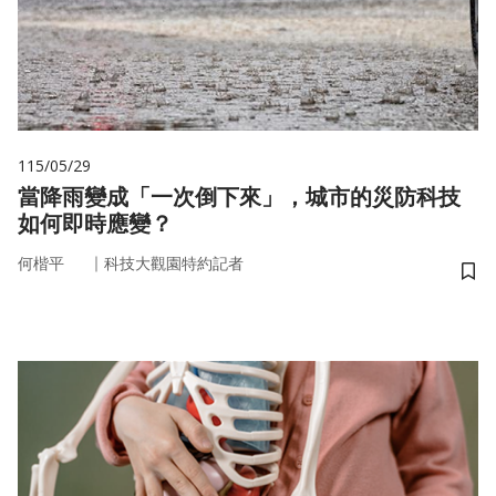
115/05/29
當降雨變成「一次倒下來」，城市的災防科技
如何即時應變？
｜
何楷平
科技大觀園特約記者
儲