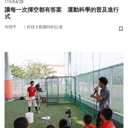
115/04/28
讓每一次揮空都有答案 運動科學的普及進行
式
｜
何楷平
科技大觀園特約記者
儲