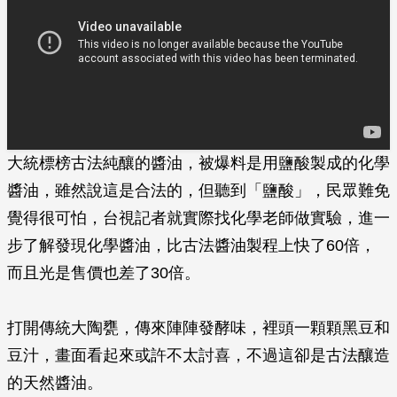
大統標榜古法純釀的醬油，被爆料是用鹽酸製成的化學
醬油，雖然說這是合法的，但聽到「鹽酸」，民眾難免
覺得很可怕，台視記者就實際找化學老師做實驗，進一
步了解發現化學醬油，比古法醬油製程上快了60倍，
而且光是售價也差了30倍。
打開傳統大陶甕，傳來陣陣發酵味，裡頭一顆顆黑豆和
豆汁，畫面看起來或許不太討喜，不過這卻是古法釀造
的天然醬油。