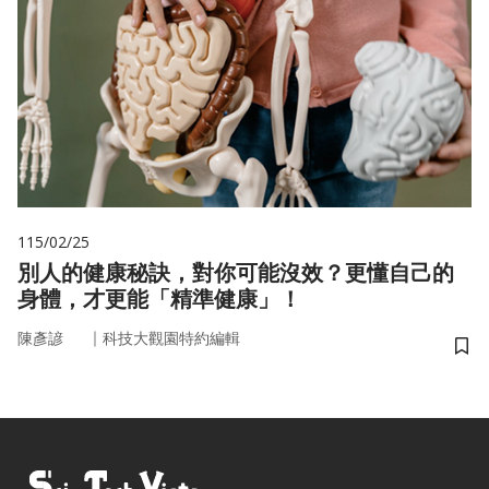
115/02/25
別人的健康秘訣，對你可能沒效？更懂自己的
身體，才更能「精準健康」！
｜
陳彥諺
科技大觀園特約編輯
儲