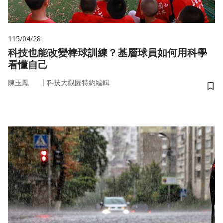
115/04/28
科技也能改變棒球訓練？基層球員如何用科學
看懂自己
｜
陳玉鳳
科技大觀園特約編輯
儲