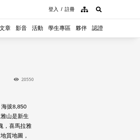
網站導覽
登入
註冊
展開搜尋
文章
影音
活動
學生專區
夥伴
認證
瀏覽次數
20550
拔8,850
拉雅山是新生
塊，喜馬拉雅
據地質地圖，