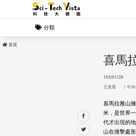
分類
首頁
喜馬
103/01/29
｜
王道還
中央
喜馬拉雅山擁
米，是世界一
facebook
代才出現的地
twitter
山在撞擊處形