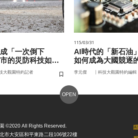
115/03/31
成「一次倒下
AI時代的「新石油
市的災防科技如何
如何成為大國競逐
？
｜
技大觀園特約記者
李元傑
科技大觀園特約編輯
儲存書籤
OPEN
2020 All Rights Reserved.
北市大安區和平東路二段106號22樓