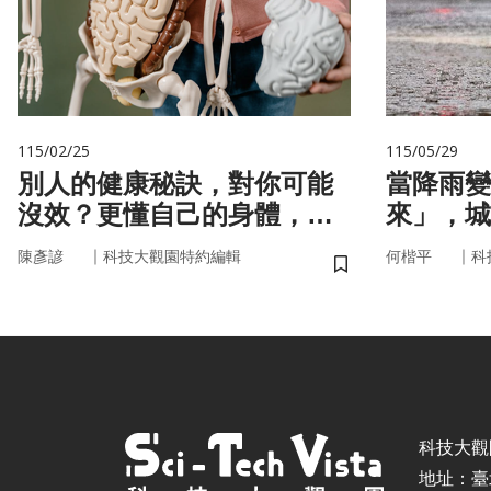
115/02/25
115/05/29
別人的健康秘訣，對你可能
當降雨變
沒效？更懂自己的身體，才
來」，城
更能「精準健康」！
即時應變
｜
｜
陳彥諺
科技大觀園特約編輯
何楷平
科
儲存書籤
科技大觀園 ©
地址：臺