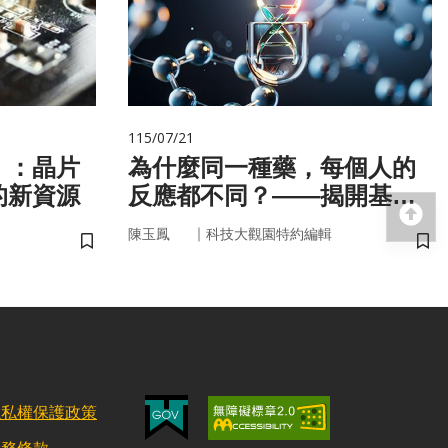
115/07/21
」：晶片
為什麼同一種藥，每個人的
的新資源
反應都不同？——揭開基因
回
的用藥密碼
｜
陳玉鳳
科技大觀園特約編輯
儲存書籤
儲
隱私權保護政策