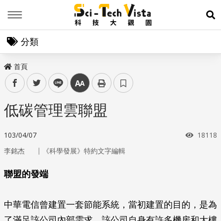
Menu
展
分類
首頁
facebook
twitter
line
中
低碳管理雲聯盟
瀏覽次
103/04/07
18118
｜
李銘杰
《科學發展》特約文字編輯
聯盟的發端
中華電信曾建置一套節能系統，當初建置的目的，是為
了滿足該公司內部需求。該公司自身有許多機房和大樓