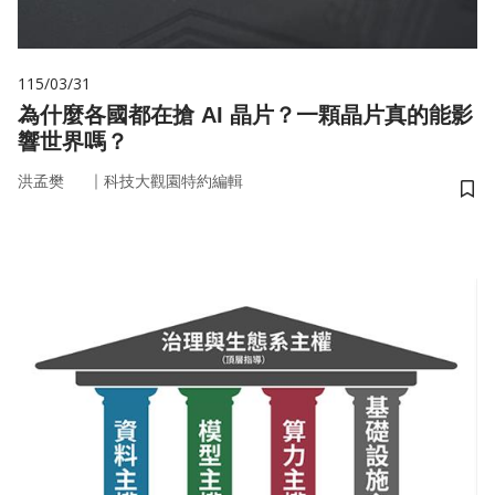
115/03/31
為什麼各國都在搶 AI 晶片？一顆晶片真的能影
響世界嗎？
｜
洪孟樊
科技大觀園特約編輯
儲