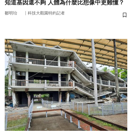
知道基因還不夠 人體為什麼比想像中更難懂？
｜
鄒明珆
科技大觀園特約記者
儲