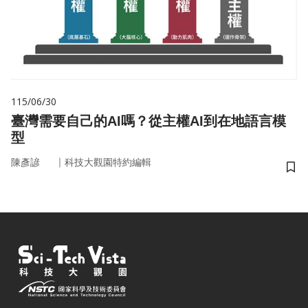
115/06/30
臺灣需要自己的AI嗎？從主權AI到在地語言模
型
｜
陳彥諺
科技大觀園特約編輯
儲