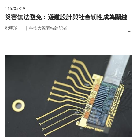
115/05/29
災害無法避免：避難設計與社會韌性成為關鍵
｜
鄒明珆
科技大觀園特約記者
儲